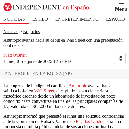
Removed from bookmarks
Menú
Close popover
Bookmark popover
NOTICIAS
ESTILO
ENTRETENIMIENTO
ESPACIO
DEPORTES
Noticias
Negocios
Anthropic avanza hacia su debut en Wall Street con una presentación
confidencial
Matt O'Brien
Lunes, 01 de junio de 2026 12:57 EDT
ANTHROPIC EN LA BOLSA
(
AP
)
La empresa de inteligencia artificial
Anthropic
avanza hacia su
salida a bolsa en
Wall Street
, el capítulo más reciente de su
meteórico ascenso desde un laboratorio de investigación poco
conocido hasta convertirse en una de las principales compañías de
IA, valorada en 965.000 millones de dólares.
Anthropic informó que presentó el lunes una solicitud confidencial
ante la Comisión de Bolsa y Valores de
Estados Unidos
para una
propuesta de oferta pública inicial de sus acciones ordinarias.