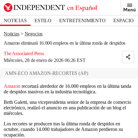
Removed from bookmarks
Menú
Close popover
Bookmark popover
NOTICIAS
ESTILO
ENTRETENIMIENTO
ESPACIO
DEPORTES
Noticias
Negocios
Amazon eliminará 16.000 empleos en la última ronda de despidos
The Associated Press
Miércoles, 28 de enero de 2026 06:26 EST
AMN-ECO AMAZON-RECORTES
(
AP
)
Amazon
recortará alrededor de 16.000 empleos en la última tanda
de despidos masivos en la industria tecnológica.
Beth Galetti, una vicepresidenta senior de la empresa de comercio
electrónico, realizó el anuncio en una publicación de un blog el
miércoles.
Los recortes se producen tras la última ronda de despidos en
octubre, cuando 14.000 trabajadores de Amazon perdieron su
ocupación.