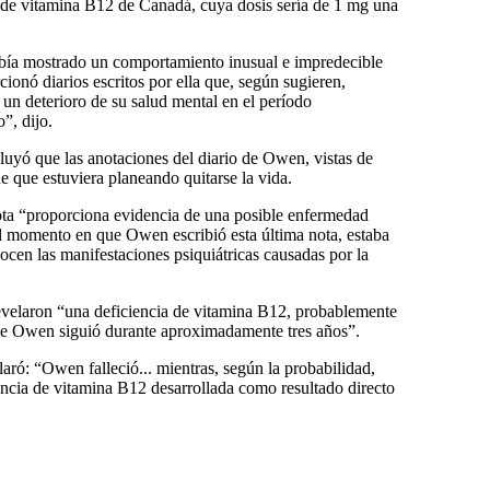
de vitamina B12 de Canadá, cuya dosis sería de 1 mg una
bía mostrado un comportamiento inusual e impredecible
cionó diarios escritos por ella que, según sugieren,
un deterioro de su salud mental en el período
”, dijo.
luyó que las anotaciones del diario de Owen, vistas de
e que estuviera planeando quitarse la vida.
nota “proporciona evidencia de una posible enfermedad
el momento en que Owen escribió esta última nota, estaba
ocen las manifestaciones psiquiátricas causadas por la
 revelaron “una deficiencia de vitamina B12, probablemente
ue Owen siguió durante aproximadamente tres años”.
laró: “Owen falleció... mientras, según la probabilidad,
encia de vitamina B12 desarrollada como resultado directo