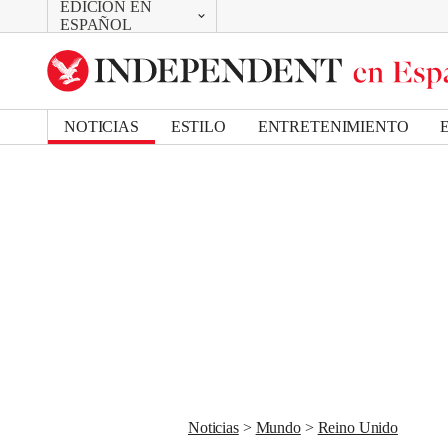
EDICIÓN EN
CAMBIAR
Removed from bookmarks
ESPAÑOL
Close popover
UK Edition
Bookmark popover
US Edition
NOTICIAS
ESTILO
ENTRETENIMIENTO
Noticias
Mundo
Reino Unido