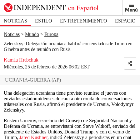
Removed from bookmarks
Menú
Close popover
Bookmark popover
NOTICIAS
ESTILO
ENTRETENIMIENTO
ESPACIO
DEPORTES
Noticias
Mundo
Europa
Zelenskyy: Delegación ucraniana hablará con enviados de Trump en
Ginebra antes de reunión con Rusia
Kamila Hrabchuk
Miércoles, 25 de febrero de 2026 06:02 EST
UCRANIA-GUERRA
(
AP
)
Una delegación ucraniana tiene previsto reunirse el jueves con
enviados estadounidenses de cara a otra ronda de conversaciones
trilaterales con Rusia, afirmó el presidente de Ucrania, Volodymyr
Zelenskyy.
Rustem Umerov, secretario del Consejo de Seguridad Nacional y
Defensa de Ucrania, se entrevistará con Steve Witkoff, enviado del
presidente de Estados Unidos, Donald Trump, y con el yerno de
Trump,
Jared Kushner
, indicó Zelenskyy a periodistas en un chat