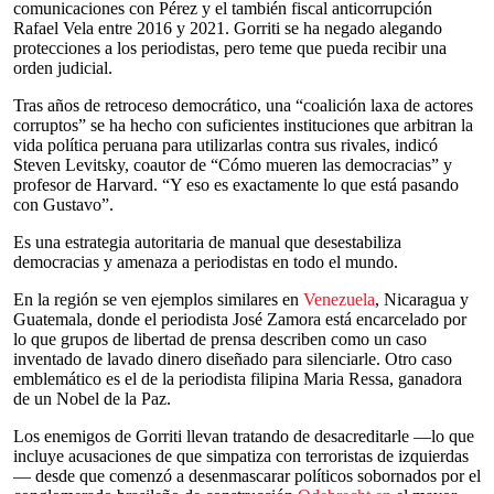
comunicaciones con Pérez y el también fiscal anticorrupción
Rafael Vela entre 2016 y 2021. Gorriti se ha negado alegando
protecciones a los periodistas, pero teme que pueda recibir una
orden judicial.
Tras años de retroceso democrático, una “coalición laxa de actores
corruptos” se ha hecho con suficientes instituciones que arbitran la
vida política peruana para utilizarlas contra sus rivales, indicó
Steven Levitsky, coautor de “Cómo mueren las democracias” y
profesor de Harvard. “Y eso es exactamente lo que está pasando
con Gustavo”.
Es una estrategia autoritaria de manual que desestabiliza
democracias y amenaza a periodistas en todo el mundo.
En la región se ven ejemplos similares en
Venezuela
, Nicaragua y
Guatemala, donde el periodista José Zamora está encarcelado por
lo que grupos de libertad de prensa describen como un caso
inventado de lavado dinero diseñado para silenciarle. Otro caso
emblemático es el de la periodista filipina Maria Ressa, ganadora
de un Nobel de la Paz.
Los enemigos de Gorriti llevan tratando de desacreditarle —lo que
incluye acusaciones de que simpatiza con terroristas de izquierdas
— desde que comenzó a desenmascarar políticos sobornados por el