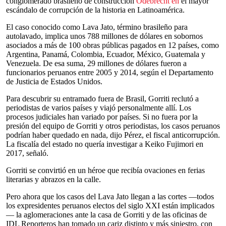
conglomerado brasileño de construcción
Odebrecht en
el mayor
escándalo de corrupción de la historia en Latinoamérica.
El caso conocido como Lava Jato, término brasileño para
autolavado, implica unos 788 millones de dólares en sobornos
asociados a más de 100 obras públicas pagados en 12 países, como
Argentina, Panamá, Colombia, Ecuador, México, Guatemala y
Venezuela. De esa suma, 29 millones de dólares fueron a
funcionarios peruanos entre 2005 y 2014, según el Departamento
de Justicia de Estados Unidos.
Para descubrir su entramado fuera de Brasil, Gorriti reclutó a
periodistas de varios países y viajó personalmente allí. Los
procesos judiciales han variado por países. Si no fuera por la
presión del equipo de Gorriti y otros periodistas, los casos peruanos
podrían haber quedado en nada, dijo Pérez, el fiscal anticorrupción.
La fiscalía del estado no quería investigar a Keiko Fujimori en
2017, señaló.
Gorriti se convirtió en un héroe que recibía ovaciones en ferias
literarias y abrazos en la calle.
Pero ahora que los casos del Lava Jato llegan a las cortes —todos
los expresidentes peruanos electos del siglo XXI están implicados
— la aglomeraciones ante la casa de Gorriti y de las oficinas de
IDL Reporteros han tomado un cariz distinto y más siniestro, con