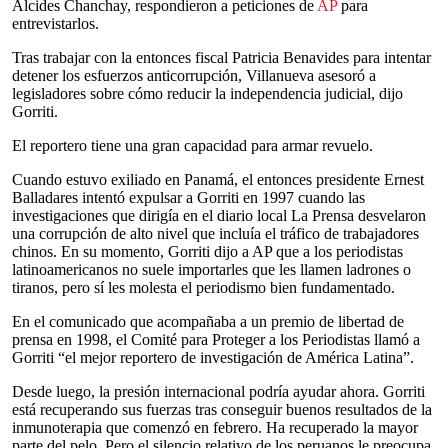
Alcides Chanchay, respondieron a peticiones de
AP
para
entrevistarlos.
Tras trabajar con la entonces fiscal Patricia Benavides para intentar
detener los esfuerzos anticorrupción, Villanueva asesoró a
legisladores sobre cómo reducir la independencia judicial, dijo
Gorriti.
El reportero tiene una gran capacidad para armar revuelo.
Cuando estuvo exiliado en Panamá, el entonces presidente Ernest
Balladares intentó expulsar a Gorriti en 1997 cuando las
investigaciones que dirigía en el diario local La Prensa desvelaron
una corrupción de alto nivel que incluía el tráfico de trabajadores
chinos. En su momento, Gorriti dijo a AP que a los periodistas
latinoamericanos no suele importarles que les llamen ladrones o
tiranos, pero sí les molesta el periodismo bien fundamentado.
En el comunicado que acompañaba a un premio de libertad de
prensa en 1998, el Comité para Proteger a los Periodistas llamó a
Gorriti “el mejor reportero de investigación de América Latina”.
Desde luego, la presión internacional podría ayudar ahora. Gorriti
está recuperando sus fuerzas tras conseguir buenos resultados de la
inmunoterapia que comenzó en febrero. Ha recuperado la mayor
parte del pelo. Pero el silencio relativo de los peruanos le preocupa.