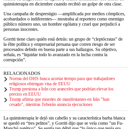
quimioterapia en diciembre cuando recibió un golpe de otra clase.
Una campaña de desprestigio —amplificada por medios cómplices,
acobardados o indiferentes— mostraba al reportero como enemigo
público número uno, un hombre ególatra y cruel que perjudicó a
personas inocentes.
Gorriti tiene claro quién está detrás: un grupo de “cleptócratas” de
la élite política y empresarial peruana que corren riesgo de ser
procesados debido en buena parte a sus hallazgos. Su objetivo,
señala, es “liquidar todo lo avanzado en la lucha contra la
corrupción”.
RELACIONADOS
Norma del DHS busca acortar tiempo para que trabajadores
religiosos obtengan visa de EEUU
Trump presiona a Irán con aranceles que podrían elevar los
precios en EEUU
Trump afirma que muertes de manifestantes en Irán "han
cesado", mientras Teherán anuncia ejecuciones
La quimioterapia le dejó sin cabello y su característica barba blanca
se quedó en “tres pelitos”, y Gorriti dijo que se veía como "un Fu-
Manchú patético". Se sentía tan débil que “lo único que tenía era