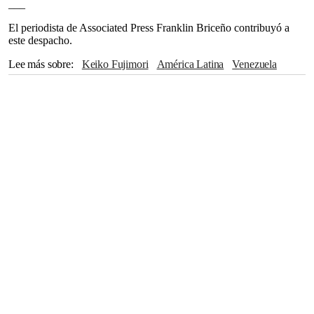
___
El periodista de Associated Press Franklin Briceño contribuyó a
este despacho.
Lee más sobre
Keiko Fujimori
América Latina
Venezuela
Odebrecht
Congreso
The Associated Press
Guatemala
Panamá
Harvard
Nicaragua
COLOMBIA
Argentina
Francia
Washington
México
Uruguay
Pedro Castillo