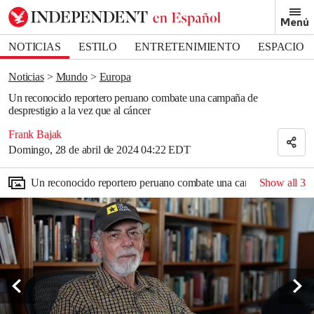
Removed from bookmarks
Menú
Close popover
Bookmark popover
NOTICIAS
ESTILO
ENTRETENIMIENTO
ESPACIO
DEPORTES
Noticias
Mundo
Europa
Un reconocido reportero peruano combate una campaña de
desprestigio a la vez que al cáncer
Frank Bajak
Domingo, 28 de abril de 2024 04:22 EDT
Un reconocido reportero peruano combate una campaña de desprest
Show all
3