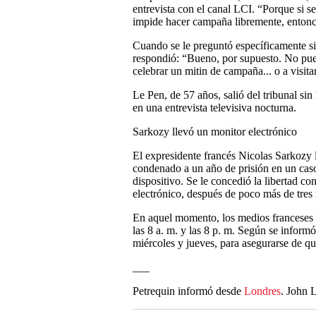
entrevista con el canal LCI. “Porque si s
impide hacer campaña libremente, entonce
Cuando se le preguntó específicamente si 
respondió: “Bueno, por supuesto. No pue
celebrar un mitin de campaña... o a visit
Le Pen, de 57 años, salió del tribunal si
en una entrevista televisiva nocturna.
Sarkozy llevó un monitor electrónico
El expresidente francés Nicolas Sarkozy l
condenado a un año de prisión en un caso
dispositivo. Se le concedió la libertad con
electrónico, después de poco más de tres
En aquel momento, los medios franceses i
las 8 a. m. y las 8 p. m. Según se informó
miércoles y jueves, para asegurarse de que 
___
Petrequin informó desde
Londres
. John 