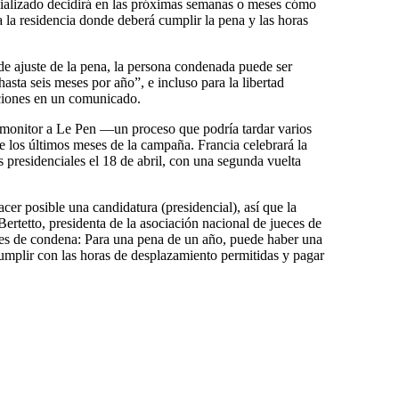
cializado decidirá en las próximas semanas o meses cómo
da la residencia donde deberá cumplir la pena y las horas
de ajuste de la pena, la persona condenada puede ser
asta seis meses por año”, e incluso para la libertad
aciones en un comunicado.
monitor a Le Pen —un proceso que podría tardar varios
e los últimos meses de la campaña. Francia celebrará la
 presidenciales el 18 de abril, con una segunda vuelta
cer posible una candidatura (presidencial), así que la
Bertetto, presidenta de la asociación nacional de jueces de
nes de condena: Para una pena de un año, puede haber una
cumplir con las horas de desplazamiento permitidas y pagar