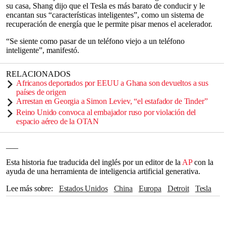
su casa, Shang dijo que el Tesla es más barato de conducir y le
encantan sus “características inteligentes”, como un sistema de
recuperación de energía que le permite pisar menos el acelerador.
“Se siente como pasar de un teléfono viejo a un teléfono
inteligente”, manifestó.
RELACIONADOS
Africanos deportados por EEUU a Ghana son devueltos a sus
países de origen
Arrestan en Georgia a Simon Leviev, “el estafador de Tinder”
Reino Unido convoca al embajador ruso por violación del
espacio aéreo de la OTAN
___
Esta historia fue traducida del inglés por un editor de la
AP
con la
ayuda de una herramienta de inteligencia artificial generativa.
Lee más sobre
Estados Unidos
China
Europa
Detroit
Tesla
California
Alemania
Porsche
Agencia Internacional de Energía
Joe Biden
Volkswagen
Donald Trump
París
The Associated Press
Elon Musk