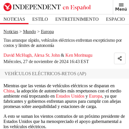
Removed from bookmarks
Menú
Close popover
Bookmark popover
NOTICIAS
ESTILO
ENTRETENIMIENTO
ESPACIO
DEPORTES
Noticias
Mundo
Europa
Tras arranque rápido, vehículos eléctricos enfrentan escepticismo por
costos y límites de autonomía
David McHugh
,
Alexa St. John
&
Ken Moritsugu
Miércoles, 27 de noviembre de 2024 16:43 EST
VEHÍCULOS ELÉCTRICOS-RETOS
(
AP
)
Mientras que las ventas de vehículos eléctricos se disparan en
China
, la adopción de automóviles más respetuosos con el medio
ambiente está tropezando en
Estados Unidos
y
Europa
, ya que
fabricantes y gobiernos enfrentan apuros para cumplir con añejas
promesas sobre asequibilidad y estaciones de carga.
A esto se suman los vientos contrarios de un próximo presidente de
Estados Unidos que ha menospreciado el apoyo gubernamental a
los vehículos eléctricos.