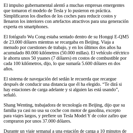
El impulso gubernamental alentó a muchas empresas emergentes
que tomaron el modelo de Tesla y lo pusieron en práctica.
Simplificaron los diseños de los coches para reducir costos y
llenaron los interiores con artefactos atractivos para una generación
experta en smartphones.
El fotógrafo Wu Cong estaba sentado dentro de su Hongqi E-QM5
de 23.000 dólares mientras se recargaba en Beijing. Viaja a
menudo por cuestiones de trabajo, y en los últimos dos años ha
acumulado 80.000 kilómetros (50.000 millas). El vehículo eléctrico
le ahorra unos 50 yuanes (7 dólares) en costos de combustible por
cada 100 kilómetros, dijo, lo que sumaría 5.600 dólares en dos
años.
El sistema de navegación del sedán le recuerda que recargue
después de conducir una distancia que él ha elegido. “Te dirá si
hay estaciones de carga adelante y si alguien las está usando”,
señaló.
Shang Wenting, trabajadora de tecnología en Beijing, dijo que su
familia ya casi no usa su coche con motor de gasolina, excepto
para viajes largos, y prefiere un Tesla Model Y de color zafiro que
compraron por unos 37.000 dólares.
Durante un viaje semanal a una estación de carga a 10 minutos de