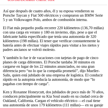
Así que después de cuatro años, él y su esposa vendieron su
Porsche Taycan y Fiat 500 eléctricos y compraron un BMW Serie
5 y un Volkswagen Polo, ambos de combustión interna.
El Fiat más pequeño podía recorrer 220 kilómetros (136,70 millas)
con una carga en verano y 180 en invierno, dijo, pese a que el
fabricante había especificado que tenía una autonomía de 320
kilómetros (198 millas). El tener que verificar constantemente la
batería antes de efectuar viajes rápidos para visitar a los nietos y
padres ancianos se volvió molesto.
Y también lo fue ir de vacaciones con tarjetas de pago de cinco
planes de carga diferentes. El Porsche tardaba 30 minutos en
cargarse en lugar de los 22 minutos anunciados, no una gran
diferencia pero “no lo que la compañía prometió”, dijo Mueller-
Salis, quien está jubilado de una empresa de logística. El conducir
rápido en la autopista reducía la autonomía, de modo que “lo
pagabas con tiempo de carga”.
Ken y Roxanne Honeycutt, dos jubilados de poco más de 70 años,
conducen principalmente su Kia Soul usado en su ciudad cerca de
Oakland, California. Cargan el vehículo eléctrico —el cual tiene
una autonomía de unos 179 kilómetros (111 millas)— en su garaje