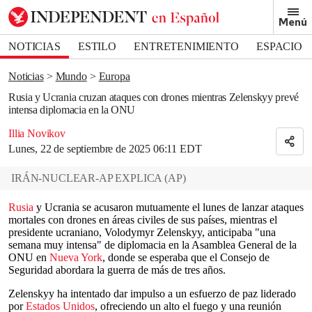
Removed from bookmarks
Menú
Close popover
Bookmark popover
NOTICIAS
ESTILO
ENTRETENIMIENTO
ESPACIO
DEPORTES
Noticias
Mundo
Europa
Rusia y Ucrania cruzan ataques con drones mientras Zelenskyy prevé
intensa diplomacia en la ONU
Illia Novikov
Lunes, 22 de septiembre de 2025 06:11 EDT
IRÁN-NUCLEAR-AP EXPLICA
(
AP
)
Rusia
y Ucrania se acusaron mutuamente el lunes de lanzar ataques
mortales con drones en áreas civiles de sus países, mientras el
presidente ucraniano, Volodymyr Zelenskyy, anticipaba "una
semana muy intensa" de diplomacia en la Asamblea General de la
ONU en
Nueva York
, donde se esperaba que el Consejo de
Seguridad abordara la guerra de más de tres años.
Zelenskyy ha intentado dar impulso a un esfuerzo de paz liderado
por
Estados Unidos
, ofreciendo un alto el fuego y una reunión