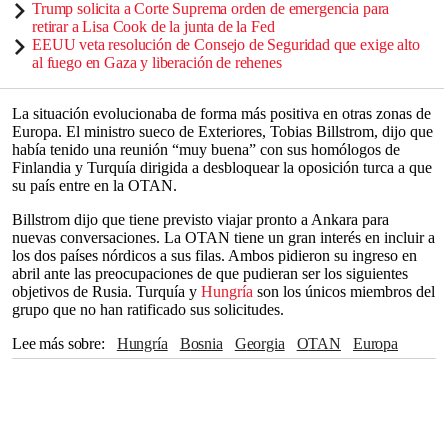
Trump solicita a Corte Suprema orden de emergencia para
retirar a Lisa Cook de la junta de la Fed
EEUU veta resolución de Consejo de Seguridad que exige alto
al fuego en Gaza y liberación de rehenes
La situación evolucionaba de forma más positiva en otras zonas de
Europa. El ministro sueco de Exteriores, Tobias Billstrom, dijo que
había tenido una reunión “muy buena” con sus homólogos de
Finlandia y Turquía dirigida a desbloquear la oposición turca a que
su país entre en la OTAN.
Billstrom dijo que tiene previsto viajar pronto a Ankara para
nuevas conversaciones. La OTAN tiene un gran interés en incluir a
los dos países nórdicos a sus filas. Ambos pidieron su ingreso en
abril ante las preocupaciones de que pudieran ser los siguientes
objetivos de Rusia. Turquía y
Hungría
son los únicos miembros del
grupo que no han ratificado sus solicitudes.
Lee más sobre
Hungría
Bosnia
Georgia
OTAN
Europa
Parlamento
Turquía
Moscú
Finlandia