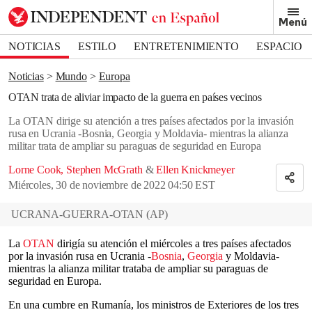
Removed from bookmarks
Menú
Close popover
Bookmark popover
NOTICIAS
ESTILO
ENTRETENIMIENTO
ESPACIO
DEPORTES
Noticias
Mundo
Europa
OTAN trata de aliviar impacto de la guerra en países vecinos
La OTAN dirige su atención a tres países afectados por la invasión
rusa en Ucrania -Bosnia, Georgia y Moldavia- mientras la alianza
militar trata de ampliar su paraguas de seguridad en Europa
Lorne Cook
,
Stephen McGrath
&
Ellen Knickmeyer
Miércoles, 30 de noviembre de 2022 04:50 EST
UCRANA-GUERRA-OTAN
(
AP
)
La
OTAN
dirigía su atención el miércoles a tres países afectados
por la invasión rusa en Ucrania -
Bosnia
,
Georgia
y Moldavia-
mientras la alianza militar trataba de ampliar su paraguas de
seguridad en Europa.
En una cumbre en Rumanía, los ministros de Exteriores de los tres