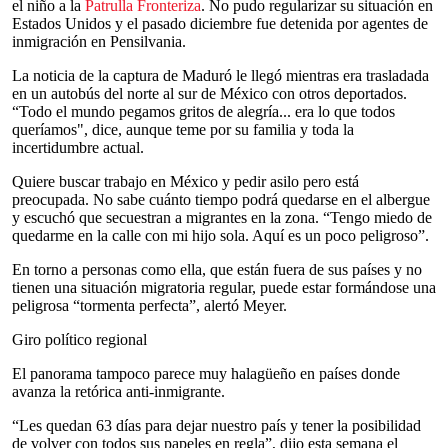
el niño a la
Patrulla Fronteriza
. No pudo regularizar su situación en
Estados Unidos y el pasado diciembre fue detenida por agentes de
inmigración en Pensilvania.
La noticia de la captura de Maduró le llegó mientras era trasladada
en un autobús del norte al sur de México con otros deportados.
“Todo el mundo pegamos gritos de alegría... era lo que todos
queríamos", dice, aunque teme por su familia y toda la
incertidumbre actual.
Quiere buscar trabajo en México y pedir asilo pero está
preocupada. No sabe cuánto tiempo podrá quedarse en el albergue
y escuchó que secuestran a migrantes en la zona. “Tengo miedo de
quedarme en la calle con mi hijo sola. Aquí es un poco peligroso”.
En torno a personas como ella, que están fuera de sus países y no
tienen una situación migratoria regular, puede estar formándose una
peligrosa “tormenta perfecta”, alertó Meyer.
Giro político regional
El panorama tampoco parece muy halagüeño en países donde
avanza la retórica anti-inmigrante.
“Les quedan 63 días para dejar nuestro país y tener la posibilidad
de volver con todos sus papeles en regla”, dijo esta semana el