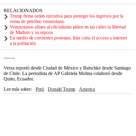
RELACIONADOS
Trump firma orden ejecutiva para proteger los ingresos por la
venta de petróleo venezolano
Venezolanos afines al oficialismo piden en las calles la libertad
de Maduro y su esposa
En medio de crecientes protestas, Irán corta el acceso a internet
a la población
——-
Verza reportó desde Ciudad de México y Batschke desde Santiago
de Chile. La periodista de AP Gabriela Molina colaboró desde
Quito, Ecuador.
Lee más sobre
Perú
Donald Trump
America
NICOLÁS MADURO
Patrulla Fronteriza
Washington
México
Centroamérica
Europa
Monterrey
Pensilvania
Bogotá
Ciudad de México
Quito
Gustavo Petro
CASA BLANCA