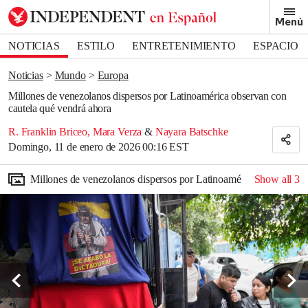
Removed from bookmarks
Menú
Close popover
Bookmark popover
NOTICIAS
ESTILO
ENTRETENIMIENTO
ESPACIO
DEPORTES
Noticias
Mundo
Europa
Millones de venezolanos dispersos por Latinoamérica observan con
cautela qué vendrá ahora
R. Franklin Briceo
,
Mara Verza
&
Nayara Batschke
Domingo, 11 de enero de 2026 00:16 EST
Millones de venezolanos dispersos por Latinoamérica observan c
Show all
3