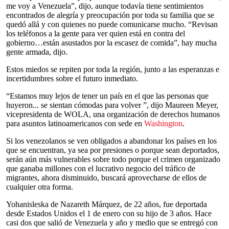
me voy a Venezuela”, dijo, aunque todavía tiene sentimientos
encontrados de alegría y preocupación por toda su familia que se
quedó allá y con quienes no puede comunicarse mucho. “Revisan
los teléfonos a la gente para ver quien está en contra del
gobierno…están asustados por la escasez de comida”, hay mucha
gente armada, dijo.
Estos miedos se repiten por toda la región, junto a las esperanzas e
incertidumbres sobre el futuro inmediato.
“Estamos muy lejos de tener un país en el que las personas que
huyeron... se sientan cómodas para volver ”, dijo Maureen Meyer,
vicepresidenta de WOLA, una organización de derechos humanos
para asuntos latinoamericanos con sede en
Washington
.
Si los venezolanos se ven obligados a abandonar los países en los
que se encuentran, ya sea por presiones o porque sean deportados,
serán aún más vulnerables sobre todo porque el crimen organizado
que ganaba millones con el lucrativo negocio del tráfico de
migrantes, ahora disminuido, buscará aprovecharse de ellos de
cualquier otra forma.
Yohanisleska de Nazareth Márquez, de 22 años, fue deportada
desde Estados Unidos el 1 de enero con su hijo de 3 años. Hace
casi dos que salió de Venezuela y año y medio que se entregó con