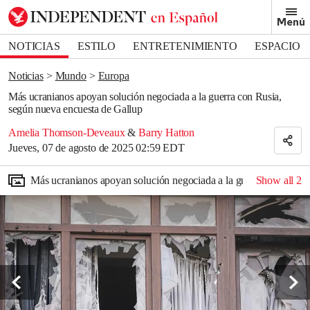
Removed from bookmarks
Menú
Close popover
Bookmark popover
NOTICIAS
ESTILO
ENTRETENIMIENTO
ESPACIO
DEPORTES
Noticias
Mundo
Europa
Más ucranianos apoyan solución negociada a la guerra con Rusia,
según nueva encuesta de Gallup
Amelia Thomson-Deveaux
&
Barry Hatton
Jueves, 07 de agosto de 2025 02:59 EDT
Más ucranianos apoyan solución negociada a la guerra con Rusia
Show all
2