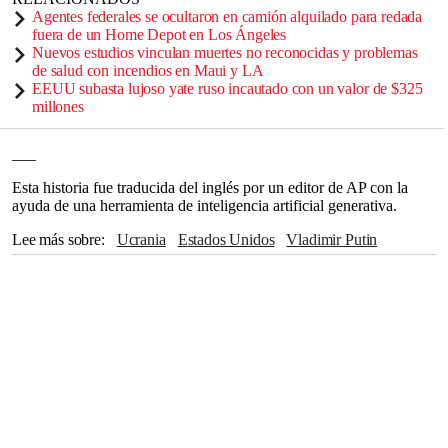
Agentes federales se ocultaron en camión alquilado para redada
fuera de un Home Depot en Los Ángeles
Nuevos estudios vinculan muertes no reconocidas y problemas
de salud con incendios en Maui y LA
EEUU subasta lujoso yate ruso incautado con un valor de $325
millones
___
Esta historia fue traducida del inglés por un editor de AP con la
ayuda de una herramienta de inteligencia artificial generativa.
Lee más sobre
Ucrania
Estados Unidos
Vladimir Putin
Moscú
Naciones Unidas
Alemania
Donald Trump
Washington
Kiev
OTAN
CASA BLANCA
Portugal