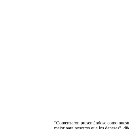
“Comenzaron presentándose como nuestro
mejor para nosotros que los daneses”, di