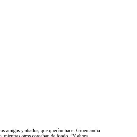
s amigos y aliados, que querían hacer Groenlandia
jo, mientras otros coreaban de fondo. “Y ahora