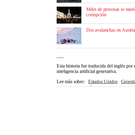
Miles de personas se manif
corrupción
Dos avalanchas en Austria
___
Esta historia fue traducida del inglés po
inteligencia artificial generativa.
Lee más sobre
Estados Unidos
Groen
Canadá
NICOLÁS MADURO
OTA