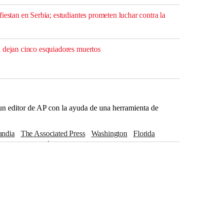
iestan en Serbia; estudiantes prometen luchar contra la
 dejan cinco esquiadores muertos
r un editor de AP con la ayuda de una herramienta de
landia
The Associated Press
Washington
Florida
N
Alaska
Berlín