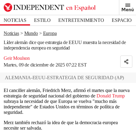
Removed from bookmarks
Menú
Close popover
Bookmark popover
NOTICIAS
ESTILO
ENTRETENIMIENTO
ESPACIO
DEPORTES
Noticias
Mundo
Europa
Líder alemán dice que estrategia de EEUU muestra la necesidad de
independencia europea en seguridad
Geir Moulson
Martes, 09 de diciembre de 2025 07:22 EST
ALEMANIA-EEUU-ESTRATEGIA DE SEGURIDAD
(
AP
)
El canciller alemán, Friedrich Merz, afirmó el martes que la nueva
estrategia de seguridad nacional del gobierno de
Donald Trump
subraya la necesidad de que Europa se vuelva "mucho más
independiente" de Estados Unidos en términos de política de
seguridad.
Merz también rechazó la idea de que la democracia europea
necesite ser salvada.