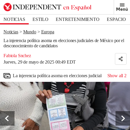
Removed from bookmarks
Menú
Close popover
Bookmark popover
NOTICIAS
ESTILO
ENTRETENIMIENTO
ESPACIO
DEPORTES
Noticias
Mundo
Europa
La injerencia política asoma en elecciones judiciales de México por el
desconocimiento de candidatos
Fabiola Snchez
Jueves, 29 de mayo de 2025 00:49 EDT
La injerencia política asoma en elecciones judiciales de México 
Show all
2