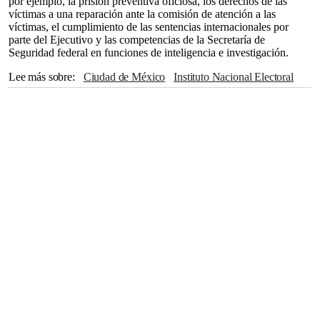
por ejemplo, la prisión preventiva oficiosa, los derechos de las
víctimas a una reparación ante la comisión de atención a las
víctimas, el cumplimiento de las sentencias internacionales por
parte del Ejecutivo y las competencias de la Secretaría de
Seguridad federal en funciones de inteligencia e investigación.
Lee más sobre
Ciudad de México
Instituto Nacional Electoral
México
Estados Unidos
Olga Sánchez Cordero
The Associated Press
Morena
Andrés Manuel López Obrador
Derecho
Congreso
Turquía
Hungría
Canadá