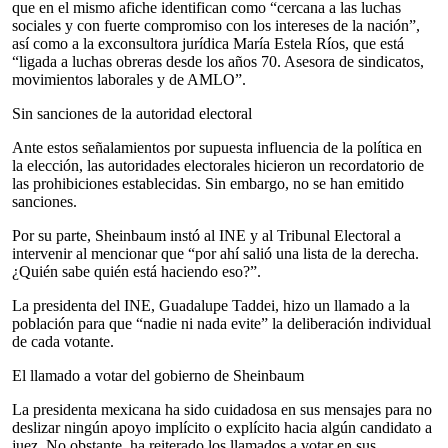
que en el mismo afiche identifican como “cercana a las luchas
sociales y con fuerte compromiso con los intereses de la nación”,
así como a la exconsultora jurídica María Estela Ríos, que está
“ligada a luchas obreras desde los años 70. Asesora de sindicatos,
movimientos laborales y de AMLO”.
Sin sanciones de la autoridad electoral
Ante estos señalamientos por supuesta influencia de la política en
la elección, las autoridades electorales hicieron un recordatorio de
las prohibiciones establecidas. Sin embargo, no se han emitido
sanciones.
Por su parte, Sheinbaum instó al INE y al Tribunal Electoral a
intervenir al mencionar que “por ahí salió una lista de la derecha.
¿Quién sabe quién está haciendo eso?”.
La presidenta del INE, Guadalupe Taddei, hizo un llamado a la
población para que “nadie ni nada evite” la deliberación individual
de cada votante.
El llamado a votar del gobierno de Sheinbaum
La presidenta mexicana ha sido cuidadosa en sus mensajes para no
deslizar ningún apoyo implícito o explícito hacia algún candidato a
juez. No obstante, ha reiterado los llamados a votar en sus