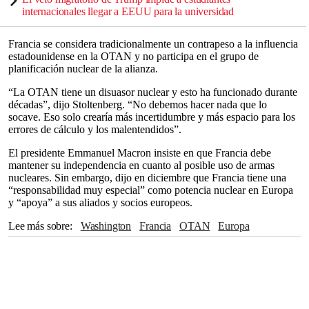
internacionales llegar a EEUU para la universidad
Francia se considera tradicionalmente un contrapeso a la influencia
estadounidense en la OTAN y no participa en el grupo de
planificación nuclear de la alianza.
“La OTAN tiene un disuasor nuclear y esto ha funcionado durante
décadas”, dijo Stoltenberg. “No debemos hacer nada que lo
socave. Eso solo crearía más incertidumbre y más espacio para los
errores de cálculo y los malentendidos”.
El presidente Emmanuel Macron insiste en que Francia debe
mantener su independencia en cuanto al posible uso de armas
nucleares. Sin embargo, dijo en diciembre que Francia tiene una
“responsabilidad muy especial” como potencia nuclear en Europa
y “apoya” a sus aliados y socios europeos.
Lee más sobre
Washington
Francia
OTAN
Europa
Bruselas
Donald Trump
CASA BLANCA
América del Norte
Ucrania
Emmanuel Macron
Reino Unido