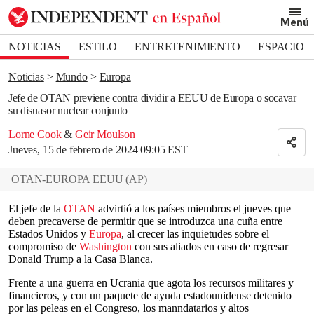
Removed from bookmarks
Menú
Close popover
Bookmark popover
NOTICIAS
ESTILO
ENTRETENIMIENTO
ESPACIO
DEPORTES
Noticias
Mundo
Europa
Jefe de OTAN previene contra dividir a EEUU de Europa o socavar
su disuasor nuclear conjunto
Lorne Cook
&
Geir Moulson
Jueves, 15 de febrero de 2024 09:05 EST
OTAN-EUROPA EEUU
(
AP
)
El jefe de la
OTAN
advirtió a los países miembros el jueves que
deben precaverse de permitir que se introduzca una cuña entre
Estados Unidos y
Europa
, al crecer las inquietudes sobre el
compromiso de
Washington
con sus aliados en caso de regresar
Donald Trump a la Casa Blanca.
Frente a una guerra en Ucrania que agota los recursos militares y
financieros, y con un paquete de ayuda estadounidense detenido
por las peleas en el Congreso, los manndatarios y altos