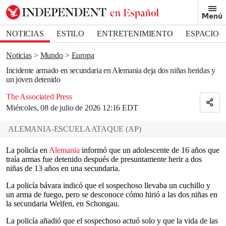
Removed from bookmarks
Menú
Close popover
Bookmark popover
NOTICIAS
ESTILO
ENTRETENIMIENTO
ESPACIO
DEPORTES
Noticias
Mundo
Europa
Incidente armado en secundaria en Alemania deja dos niñas heridas y
un joven detenido
The Associated Press
Miércoles, 08 de julio de 2026 12:16 EDT
ALEMANIA-ESCUELA ATAQUE
(
AP
)
La policía en
Alemania
informó que un adolescente de 16 años que
traía armas fue detenido después de presuntamente herir a dos
niñas de 13 años en una secundaria.
La policía bávara indicó que el sospechoso llevaba un cuchillo y
un arma de fuego, pero se desconoce cómo hirió a las dos niñas en
la secundaria Welfen, en Schongau.
La policía añadió que el sospechoso actuó solo y que la vida de las