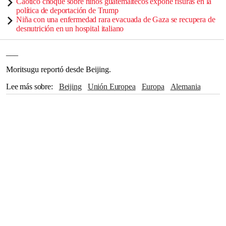
Caótico choque sobre niños guatemaltecos expone fisuras en la
política de deportación de Trump
Niña con una enfermedad rara evacuada de Gaza se recupera de
desnutrición en un hospital italiano
___
Moritsugu reportó desde Beijing.
Lee más sobre
Beijing
Unión Europea
Europa
Alemania
Mercedes-Benz
Volkswagen
BMW
Joe Biden
Hungría
Cataluña