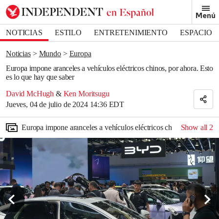
Removed from bookmarks
Menú
Close popover
Bookmark popover
NOTICIAS
ESTILO
ENTRETENIMIENTO
ESPACIO
DEPORTES
Noticias
Mundo
Europa
Europa impone aranceles a vehículos eléctricos chinos, por ahora. Esto
es lo que hay que saber
David McHugh
&
Ken Moritsugu
Jueves, 04 de julio de 2024 14:36 EDT
Europa impone aranceles a vehículos eléctricos chinos, por ahora.
Show all
2