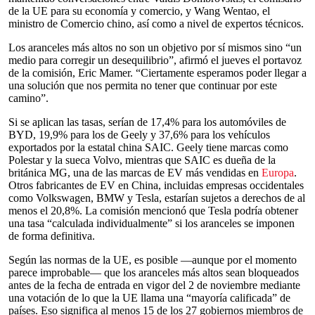
de la UE para su economía y comercio, y Wang Wentao, el
ministro de Comercio chino, así como a nivel de expertos técnicos.
Los aranceles más altos no son un objetivo por sí mismos sino “un
medio para corregir un desequilibrio”, afirmó el jueves el portavoz
de la comisión, Eric Mamer. “Ciertamente esperamos poder llegar a
una solución que nos permita no tener que continuar por este
camino”.
Si se aplican las tasas, serían de 17,4% para los automóviles de
BYD, 19,9% para los de Geely y 37,6% para los vehículos
exportados por la estatal china SAIC. Geely tiene marcas como
Polestar y la sueca Volvo, mientras que SAIC es dueña de la
británica MG, una de las marcas de EV más vendidas en
Europa
.
Otros fabricantes de EV en China, incluidas empresas occidentales
como Volkswagen, BMW y Tesla, estarían sujetos a derechos de al
menos el 20,8%. La comisión mencionó que Tesla podría obtener
una tasa “calculada individualmente” si los aranceles se imponen
de forma definitiva.
Según las normas de la UE, es posible —aunque por el momento
parece improbable— que los aranceles más altos sean bloqueados
antes de la fecha de entrada en vigor del 2 de noviembre mediante
una votación de lo que la UE llama una “mayoría calificada” de
países. Eso significa al menos 15 de los 27 gobiernos miembros de