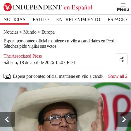
Removed from bookmarks
Menú
Close popover
Bookmark popover
NOTICIAS
ESTILO
ENTRETENIMIENTO
ESPACIO
DEPORTES
Noticias
Mundo
Europa
Espera por conteo oficial mantiene en vilo a candidatos en Perú;
Sánchez pide vigilar sus votos
The Associated Press
Sábado, 18 de abril de 2026 15:07 EDT
Espera por conteo oficial mantiene en vilo a candidatos en Perú; 
Show all
2