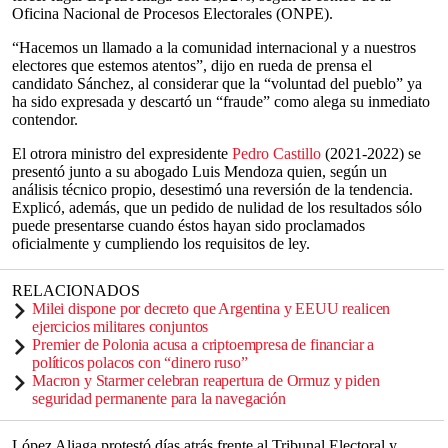
Oficina Nacional de Procesos Electorales (ONPE).
“Hacemos un llamado a la comunidad internacional y a nuestros
electores que estemos atentos”, dijo en rueda de prensa el
candidato Sánchez, al considerar que la “voluntad del pueblo” ya
ha sido expresada y descartó un “fraude” como alega su inmediato
contendor.
El otrora ministro del expresidente
Pedro Castillo
(2021-2022) se
presentó junto a su abogado Luis Mendoza quien, según un
análisis técnico propio, desestimó una reversión de la tendencia.
Explicó, además, que un pedido de nulidad de los resultados sólo
puede presentarse cuando éstos hayan sido proclamados
oficialmente y cumpliendo los requisitos de ley.
RELACIONADOS
Milei dispone por decreto que Argentina y EEUU realicen
ejercicios militares conjuntos
Premier de Polonia acusa a criptoempresa de financiar a
políticos polacos con “dinero ruso”
Macron y Starmer celebran reapertura de Ormuz y piden
seguridad permanente para la navegación
López Aliaga protestó días atrás frente al Tribunal Electoral y