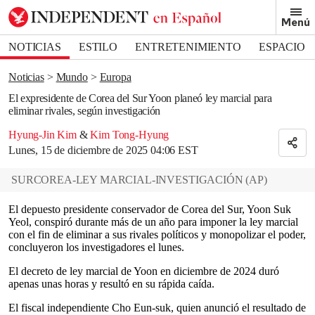
Removed from bookmarks
Menú
Close popover
Bookmark popover
NOTICIAS
ESTILO
ENTRETENIMIENTO
ESPACIO
DEPORTES
Noticias
Mundo
Europa
El expresidente de Corea del Sur Yoon planeó ley marcial para
eliminar rivales, según investigación
Hyung-Jin Kim
&
Kim Tong-Hyung
Lunes, 15 de diciembre de 2025 04:06 EST
SURCOREA-LEY MARCIAL-INVESTIGACIÓN
(
AP
)
El depuesto presidente conservador de Corea del Sur, Yoon Suk
Yeol, conspiró durante más de un año para imponer la ley marcial
con el fin de eliminar a sus rivales políticos y monopolizar el poder,
concluyeron los investigadores el lunes.
El decreto de ley marcial de Yoon en diciembre de 2024 duró
apenas unas horas y resultó en su rápida caída.
El fiscal independiente Cho Eun-suk, quien anunció el resultado de