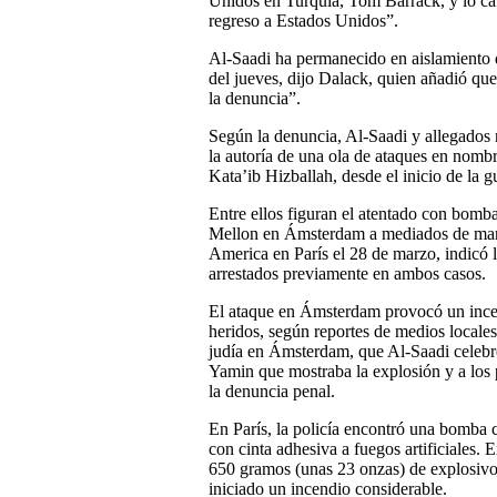
Unidos en Turquía, Tom Barrack, y lo cal
regreso a Estados Unidos”.
Al-Saadi ha permanecido en aislamiento d
del jueves, dijo Dalack, quien añadió que 
la denuncia”.
Según la denuncia, Al-Saadi y allegados 
la autoría de una ola de ataques en nom
Kata’ib Hizballah, desde el inicio de la g
Entre ellos figuran el atentado con bomb
Mellon en Ámsterdam a mediados de marzo
America en París el 28 de marzo, indicó 
arrestados previamente en ambos casos.
El ataque en Ámsterdam provocó un incend
heridos, según reportes de medios locale
judía en Ámsterdam, que Al-Saadi celebr
Yamin que mostraba la explosión y a los
la denuncia penal.
En París, la policía encontró una bomba c
con cinta adhesiva a fuegos artificiales. 
650 gramos (unas 23 onzas) de explosivo
iniciado un incendio considerable.