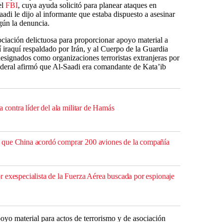
el
FBI
, cuya ayuda solicitó para planear ataques en
adi le dijo al informante que estaba dispuesto a asesinar
gún la denuncia.
ociación delictuosa para proporcionar apoyo material a
í iraquí respaldado por Irán, y al Cuerpo de la Guardia
esignados como organizaciones terroristas extranjeras por
federal afirmó que Al-Saadi era comandante de Kata’ib
a contra líder del ala militar de Hamás
que China acordó comprar 200 aviones de la compañía
 exespecialista de la Fuerza Aérea buscada por espionaje
yo material para actos de terrorismo y de asociación