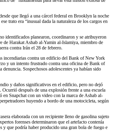
ificó de “fundamental para llevar esta misión exitosa de
esde que llegó a una cárcel federal en Brooklyn la noche
ese trato era “inusual dada la naturaleza de los cargos en
no identificados planearon, coordinaron y se atribuyeron
bre de Harakat Ashab al-Yamin al-Islamiya, miembro de
uerra contra Irán el 28 de febrero.
as incendiarias contra un edificio del Bank of New York
 y un intento frustrado contra una oficina de Bank of
la denuncia. Sospechosos adolescentes ya habían sido
io y daños significativos en el edificio, pero no dejó
s. Ocurrió después de una explosión frente a una escuela
ó en Snapchat con un video con la marca de Ashab al-
 perpetradores huyendo a bordo de una motocicleta, según
asera elaborada con un recipiente lleno de gasolina sujeto
Expertos forenses determinaron que el artefacto contenía
s y que podría haber producido una gran bola de fuego e