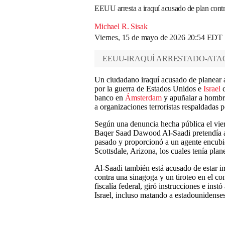
EEUU arresta a iraquí acusado de plan con
Michael R. Sisak
Viernes, 15 de mayo de 2026 20:54 EDT
EEUU-IRAQUÍ ARRESTADO-ATA
Un ciudadano iraquí acusado de planear a
por la guerra de Estados Unidos e
Israel
c
banco en
Ámsterdam
y apuñalar a hombr
a organizaciones terroristas respaldadas p
Según una denuncia hecha pública el vi
Baqer Saad Dawood Al-Saadi pretendía a
pasado y proporcionó a un agente encubi
Scottsdale, Arizona, los cuales tenía plan
Al-Saadi también está acusado de estar i
contra una sinagoga y un tiroteo en el c
fiscalía federal, giró instrucciones e inst
Israel, incluso matando a estadounidenses