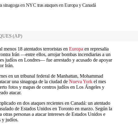
tra sinagoga en NYC tras ataques en Europa y Canadá
QUES
(
AP
)
l menos 18 atentados terroristas en
Europa
en represalia
ontra Irán —entre ellos, arrojar bombas incendiarias a un
es judíos en Londres— fue arrestado y acusado de apoyar
or Irán.
ernes en un tribunal federal de Manhattan, Mohammad
tacar una sinagoga de la ciudad de
Nueva York
el mes
erto fotos y mapas de centros judíos en Los Ángeles y
eado atacar.
mplicado en dos ataques recientes en Canadá: un atentado
onsulado de Estados Unidos en Toronto en marzo. Según la
ó a otras personas a atacar intereses de Estados Unidos e
 y judíos.