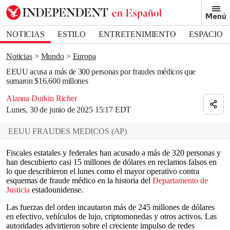
Removed from bookmarks
Menú
Close popover
Bookmark popover
NOTICIAS
ESTILO
ENTRETENIMIENTO
ESPACIO
DEPORTES
Noticias
Mundo
Europa
EEUU acusa a más de 300 personas por fraudes médicos que
sumaron $16.600 millones
Alanna Durkin Richer
Lunes, 30 de junio de 2025 15:17 EDT
EEUU FRAUDES MEDICOS
(
AP
)
Fiscales estatales y federales han acusado a más de 320 personas y
han descubierto casi 15 millones de dólares en reclamos falsos en
lo que describieron el lunes como el mayor operativo contra
esquemas de fraude médico en la historia del
Departamento de
Justicia
estadounidense.
Las fuerzas del orden incautaron más de 245 millones de dólares
en efectivo, vehículos de lujo, criptomonedas y otros activos. Las
autoridades advirtieron sobre el creciente impulso de redes