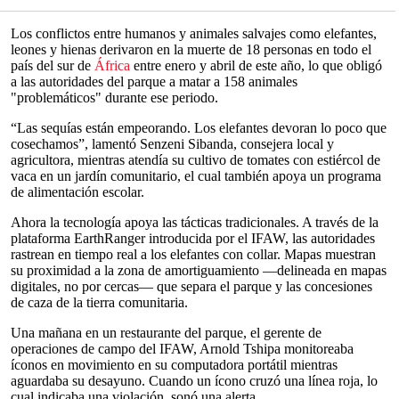
Los conflictos entre humanos y animales salvajes como elefantes,
leones y hienas derivaron en la muerte de 18 personas en todo el
país del sur de
África
entre enero y abril de este año, lo que obligó
a las autoridades del parque a matar a 158 animales
"problemáticos" durante ese periodo.
“Las sequías están empeorando. Los elefantes devoran lo poco que
cosechamos”, lamentó Senzeni Sibanda, consejera local y
agricultora, mientras atendía su cultivo de tomates con estiércol de
vaca en un jardín comunitario, el cual también apoya un programa
de alimentación escolar.
Ahora la tecnología apoya las tácticas tradicionales. A través de la
plataforma EarthRanger introducida por el IFAW, las autoridades
rastrean en tiempo real a los elefantes con collar. Mapas muestran
su proximidad a la zona de amortiguamiento —delineada en mapas
digitales, no por cercas— que separa el parque y las concesiones
de caza de la tierra comunitaria.
Una mañana en un restaurante del parque, el gerente de
operaciones de campo del IFAW, Arnold Tshipa monitoreaba
íconos en movimiento en su computadora portátil mientras
aguardaba su desayuno. Cuando un ícono cruzó una línea roja, lo
cual indicaba una violación, sonó una alerta.