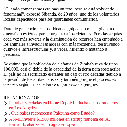
“Cuando comenzamos era más un reto, pero se está volviendo
fenomenal”, expresó Sibanda, de 29 años, uno de los voluntarios
locales capacitados para ser guardianes comunitarios.
Durante generaciones, los aldeanos golpeaban ollas, gritaban o
quemaban estiércol para ahuyentar a los elefantes. Pero las sequías
cada vez más severas y la disminución de recursos han empujado a
los animales a invadir las aldeas con más frecuencia, destruyendo
cultivos e infraestructuras y, a veces, hiriendo o matando a
personas.
Se estima que la población de elefantes de Zimbabue es de unos
100.000, casi el doble de la capacidad de la tierra para sostenerlos.
El país no ha sacrificado elefantes en casi cuatro décadas debido a
la presión de los ambientalistas, y también porque el proceso es
costoso, según Tinashe Farawo, portavoz de parques.
RELACIONADOS
Patrullas y redadas en Home Depot: La lucha de los jornaleros
en Los Ángeles
¿Qué países reconocen a Palestina como Estado?
ASML invierte $1.500 millones en startup francesa de IA,
formando alianza tecnológica europea