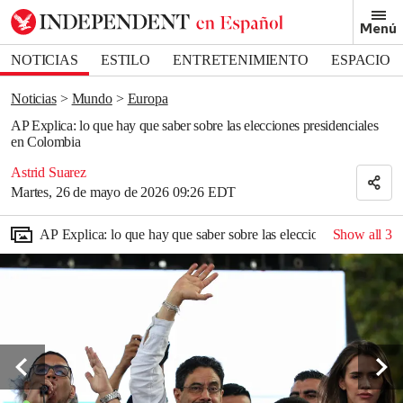
Removed from bookmarks
Menú
Close popover
Bookmark popover
NOTICIAS
ESTILO
ENTRETENIMIENTO
ESPACIO
DEPORTES
Noticias
Mundo
Europa
AP Explica: lo que hay que saber sobre las elecciones presidenciales
en Colombia
Astrid Suarez
Martes, 26 de mayo de 2026 09:26 EDT
AP Explica: lo que hay que saber sobre las elecciones presidenci
Show all
3