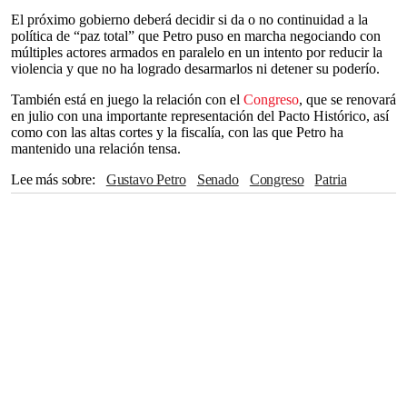
El próximo gobierno deberá decidir si da o no continuidad a la
política de “paz total” que Petro puso en marcha negociando con
múltiples actores armados en paralelo en un intento por reducir la
violencia y que no ha logrado desarmarlos ni detener su poderío.
También está en juego la relación con el
Congreso
, que se renovará
en julio con una importante representación del Pacto Histórico, así
como con las altas cortes y la fiscalía, con las que Petro ha
mantenido una relación tensa.
Lee más sobre
Gustavo Petro
Senado
Congreso
Patria
Francia Márquez
Bogotá
Reino Unido
Medellín
Antioquia
Cámara de Representantes
ONU