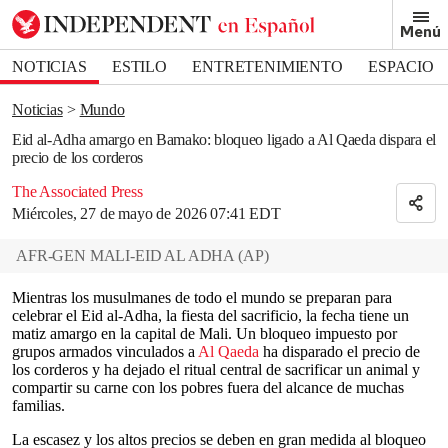
Removed from bookmarks
Menú
Close popover
Bookmark popover
NOTICIAS
ESTILO
ENTRETENIMIENTO
ESPACIO
DEPORTES
Noticias
Mundo
Eid al-Adha amargo en Bamako: bloqueo ligado a Al Qaeda dispara el
precio de los corderos
The Associated Press
Miércoles, 27 de mayo de 2026 07:41 EDT
AFR-GEN MALI-EID AL ADHA
(
AP
)
Mientras los musulmanes de todo el mundo se preparan para
celebrar el Eid al-Adha, la fiesta del sacrificio, la fecha tiene un
matiz amargo en la capital de Mali. Un bloqueo impuesto por
grupos armados vinculados a
Al Qaeda
ha disparado el precio de
los corderos y ha dejado el ritual central de sacrificar un animal y
compartir su carne con los pobres fuera del alcance de muchas
familias.
La escasez y los altos precios se deben en gran medida al bloqueo