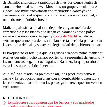
de Bamako anunciado a principios de mes por combatientes de
Jama’at Nusrat al-Islam wal-Muslimin, un grupo vinculado a Al
Qaeda. Los milicianos atacan con regularidad convoyes de
camiones y vehículos que transportan mercancías a la capital, a
menudo prendiéndoles fuego.
Mali, un país sin salida al mar, depende en gran medida del
combustible y los bienes que llegan en camiones desde países
vecinos costeros como Senegal y
Costa de Marfil
. Analistas
señalan que la medida de los milicianos está diseñada para asfixiar
la economía del país y socavar la legitimidad del gobierno militar.
El bloqueo no es total, ya que los grupos armados evitan mantener
retenes durante mucho tiempo por temor a represalias del ejército, y
las mercancías llegan a cuentagotas a Bamako, lo que por ahora
evita la escasez total de alimentos.
Aun así, ha elevado los precios de algunos productos como la
carne y ha provocado una crisis con el combustible, obligando a
los residentes a hacer fila en las pocas gasolineras que aún venden
carburante.
RELACIONADOS
Legisladores rusos quieren que los bancos y sus empleados
ayuden a combatir drones ucranianos