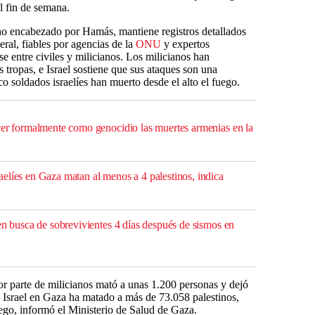
el fin de semana.
rno encabezado por Hamás, mantiene registros detallados
ral, fiables por agencias de la
ONU
y expertos
e entre civiles y milicianos. Los milicianos han
 tropas, e Israel sostiene que sus ataques son una
co soldados israelíes han muerto desde el alto el fuego.
cer formalmente como genocidio las muertes armenias en la
elíes en Gaza matan al menos a 4 palestinos, indica
en busca de sobrevivientes 4 días después de sismos en
por parte de milicianos mató a unas 1.200 personas y dejó
e Israel en Gaza ha matado a más de 73.058 palestinos,
fuego, informó el Ministerio de Salud de Gaza.