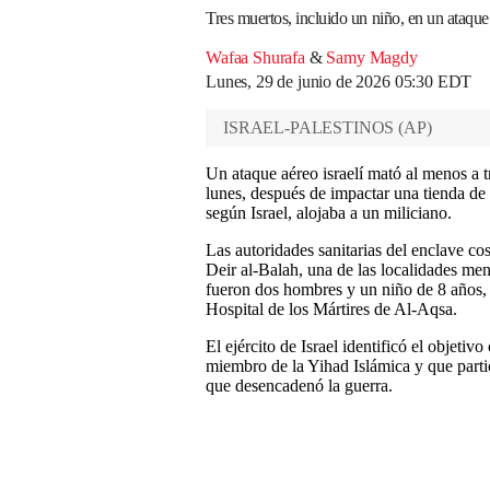
Tres muertos, incluido un niño, en un ataque
Wafaa Shurafa
&
Samy Magdy
Lunes, 29 de junio de 2026 05:30 EDT
ISRAEL-PALESTINOS
(
AP
)
Un ataque aéreo israelí mató al menos a tr
lunes, después de impactar una tienda d
según Israel, alojaba a un miliciano.
Las autoridades sanitarias del enclave co
Deir al-Balah, una de las localidades me
fueron dos hombres y un niño de 8 años, 
Hospital de los Mártires de Al-Aqsa.
El ejército de Israel identificó el objet
miembro de la Yihad Islámica y que partic
que desencadenó la guerra.