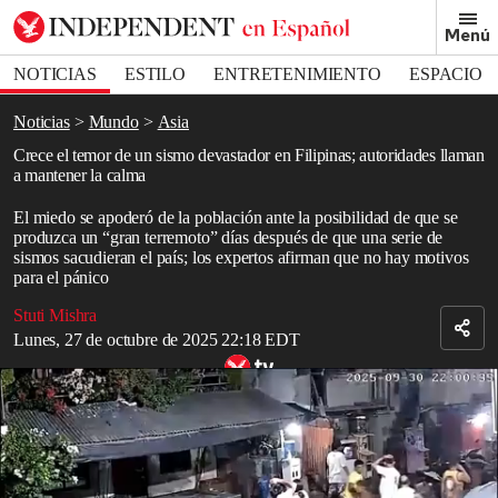
Removed from bookmarks
Menú
Close popover
Bookmark popover
NOTICIAS
ESTILO
ENTRETENIMIENTO
ESPACIO
DEPORTES
Noticias
Mundo
Asia
Crece el temor de un sismo devastador en Filipinas; autoridades llaman
a mantener la calma
El miedo se apoderó de la población ante la posibilidad de que se
produzca un “gran terremoto” días después de que una serie de
sismos sacudieran el país; los expertos afirman que no hay motivos
para el pánico
Stuti Mishra
Lunes, 27 de octubre de 2025 22:18 EDT
Sismo en Filipinas sacude viviendas mientras familias buscan refugio
juntas
Read in English