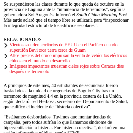
Se suspendieron las clases durante lo que queda de octubre en la
provincia de Laguna ante la “inminencia de terremotos”, según la
gobernadora Sol Aragonés, informó el
South China Morning Post
.
Más tarde aclaró que el tiempo libre se utilizaría para “inspeccionar
la integridad estructural de los edificios escolares”.
RELACIONADOS
Vientos sacuden territorios de EEUU en el Pacífico cuando
supertifón Bavi toca tierra cerca de Guam
Altos precios del crudo impulsan la venta de vehículos eléctricos
chinos en el mundo en desarrollo
Imágenes impactantes muestran cielos rojos sobre Caracas días
después del terremoto
A principios de este mes, 40 estudiantes de secundaria fueron
trasladados a la unidad de urgencias de Baguio City tras un
terremoto de magnitud 4,4 en la provincia costera de La Unión,
según declaró Ted Herbosa, secretario del Departamento de Salud,
que calificó el incidente de “histeria colectiva”.
“Estábamos desbordados. Tuvimos que montar tiendas de
campaña, pero todos sufrían lo que llamamos síndrome de
hiperventilación o histeria. Fue histeria colectiva”, declaró en una
sesión informativa pública, según
SCMP.