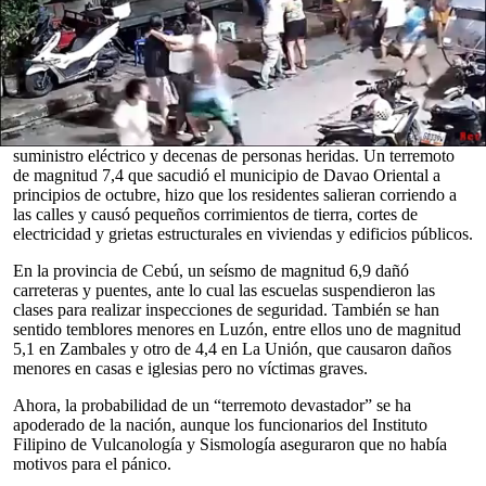
Las autoridades
filipinas
instaron a la calma después de que el
pánico se apoderara de los ciudadanos ante la posibilidad
“inminente” de un terremoto de gran magnitud, mientras la nación
se recupera de una serie de sismos que han causado daños
generalizados en las últimas semanas.
Solo en el último mes, fuertes
terremotos
sacudieron varias zonas
de Filipinas y provocaron daños en edificios, interrupción del
0
suministro eléctrico y decenas de personas heridas. Un terremoto
seconds
de magnitud 7,4 que sacudió el municipio de Davao Oriental a
of
principios de octubre, hizo que los residentes salieran corriendo a
0
las calles y causó pequeños corrimientos de tierra, cortes de
seconds
electricidad y grietas estructurales en viviendas y edificios públicos.
En la provincia de Cebú, un seísmo de magnitud 6,9 dañó
carreteras y puentes, ante lo cual las escuelas suspendieron las
clases para realizar inspecciones de seguridad. También se han
sentido temblores menores en Luzón, entre ellos uno de magnitud
5,1 en Zambales y otro de 4,4 en La Unión, que causaron daños
menores en casas e iglesias pero no víctimas graves.
Ahora, la probabilidad de un “terremoto devastador” se ha
apoderado de la nación, aunque los funcionarios del Instituto
Filipino de Vulcanología y Sismología aseguraron que no había
motivos para el pánico.