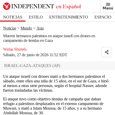
Removed from bookmarks
Menú
Close popover
Bookmark popover
NOTICIAS
ESTILO
ENTRETENIMIENTO
ESPACIO
DEPORTES
Noticias
Mundo
Asia
Mueren hermanos palestinos en ataque israelí con drones en
campamento de tiendas en Gaza
Wafaa Shurafa
Sábado, 27 de junio de 2026 11:52 EDT
ISRAEL-GAZA-ATAQUES
(
AP
)
Un ataque israelí con drones mató a dos hermanos palestinos el
sábado, entre ellos una niña de 15 años, en el sur de Gaza, e hirió
al menos a otras siete personas, según el hospital Nasser, adonde
fueron trasladadas las víctimas.
El ataque tuvo como objetivo tiendas de campaña que daban
refugio a palestinos desplazados en el extenso campamento de
Muwasi, y mató a Islam Moussa, de 15 años, y a su hermano
Abdullah Moussa, de 30.