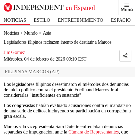
Removed from bookmarks
Menú
Close popover
Bookmark popover
NOTICIAS
ESTILO
ENTRETENIMIENTO
ESPACIO
DEPORTES
Noticias
Mundo
Asia
Legisladores filipinos rechazan intento de destituir a Marcos
Jim Gomez
Miércoles, 04 de febrero de 2026 09:10 EST
FILIPINAS MARCOS
(
AP
)
Los legisladores filipinos desestimaron el miércoles dos denuncias
de juicio político contra el presidente Ferdinand Marcos Jr al
considerarlas "insuficientes en sustancia".
Los congresistas habían evaluado acusaciones contra el mandatario
de una serie de delitos, incluyendo su participación en corrupción a
gran escala.
Marcos y la vicepresidenta Sara Duterte enfrentaban denuncias
separadas de impugnación ante la
Cámara de Representantes
, que