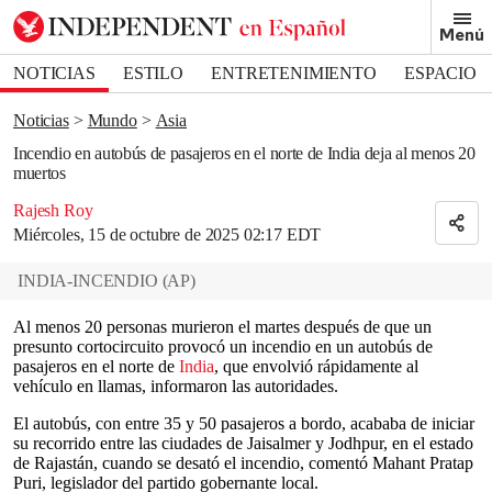
Removed from bookmarks
Menú
Close popover
Bookmark popover
NOTICIAS
ESTILO
ENTRETENIMIENTO
ESPACIO
DEPORTES
Noticias
Mundo
Asia
Incendio en autobús de pasajeros en el norte de India deja al menos 20
muertos
Rajesh Roy
Miércoles, 15 de octubre de 2025 02:17 EDT
INDIA-INCENDIO
(
AP
)
Al menos 20 personas murieron el martes después de que un
presunto cortocircuito provocó un incendio en un autobús de
pasajeros en el norte de
India
, que envolvió rápidamente al
vehículo en llamas, informaron las autoridades.
El autobús, con entre 35 y 50 pasajeros a bordo, acababa de iniciar
su recorrido entre las ciudades de Jaisalmer y Jodhpur, en el estado
de Rajastán, cuando se desató el incendio, comentó Mahant Pratap
Puri, legislador del partido gobernante local.