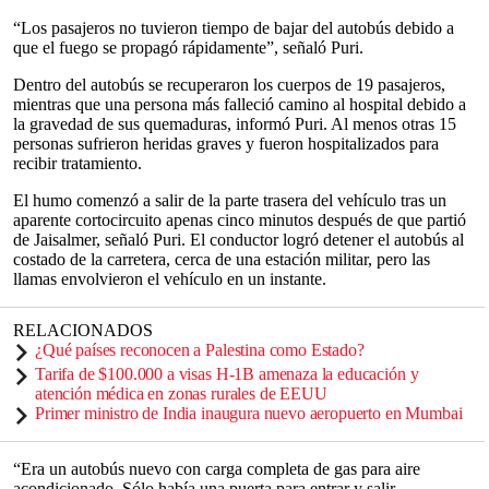
“Los pasajeros no tuvieron tiempo de bajar del autobús debido a
que el fuego se propagó rápidamente”, señaló Puri.
Dentro del autobús se recuperaron los cuerpos de 19 pasajeros,
mientras que una persona más falleció camino al hospital debido a
la gravedad de sus quemaduras, informó Puri. Al menos otras 15
personas sufrieron heridas graves y fueron hospitalizados para
recibir tratamiento.
El humo comenzó a salir de la parte trasera del vehículo tras un
aparente cortocircuito apenas cinco minutos después de que partió
de Jaisalmer, señaló Puri. El conductor logró detener el autobús al
costado de la carretera, cerca de una estación militar, pero las
llamas envolvieron el vehículo en un instante.
RELACIONADOS
¿Qué países reconocen a Palestina como Estado?
Tarifa de $100.000 a visas H-1B amenaza la educación y
atención médica en zonas rurales de EEUU
Primer ministro de India inaugura nuevo aeropuerto en Mumbai
“Era un autobús nuevo con carga completa de gas para aire
acondicionado. Sólo había una puerta para entrar y salir.