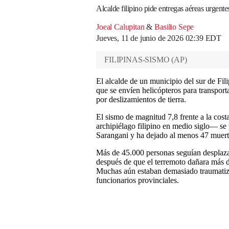
Alcalde filipino pide entregas aéreas urgent
Joeal Calupitan
&
Basilio Sepe
Jueves, 11 de junio de 2026 02:39 EDT
FILIPINAS-SISMO
(
AP
)
El alcalde de un municipio del sur de Fil
que se envíen helicópteros para transporta
por deslizamientos de tierra.
El sismo de magnitud 7,8 frente a la cos
archipiélago filipino en medio siglo— se p
Sarangani y ha dejado al menos 47 muert
Más de 45.000 personas seguían desplazad
después de que el terremoto dañara más d
Muchas aún estaban demasiado traumatizad
funcionarios provinciales.