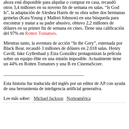
ahora está disponible para alquilar o comprar en casa, recaudó
otros 3,4 millones en su noveno fin de semana en salas. “Is God
Is”, la adaptación de Aleshea Harris de su obra sobre dos hermanas
gemelas (Kara Young y Mallori Johnson) en una búsqueda para
encontrar y matar a su padre abusivo, obtuvo 2,2 millones de
dólares en su primer fin de semana en cines. Tiene una calificación
del 97% en
Rotten Tomatoes
.
Mientras tanto, la aventura de acción “In the Grey”, estrenada por
Black Bear, recaudó 3 millones de dólares en 2.018 salas. Henry
Cavill, Jake Gyllenhaal y Eiza González protagonizan la película
sobre un equipo élite en una misión imposible. Actualmente tiene
un 44% en Rotten Tomatoes y una B en CinemaScore.
___________________________________
Esta historia fue traducida del inglés por un editor de AP con ayuda
de una herramienta de inteligencia artificial generativa.
Lee más sobre
Michael Jackson
Norteamérica
Rotten Tomatoes
Queen
Disney
Jake Gyllenhaal
Eiza González