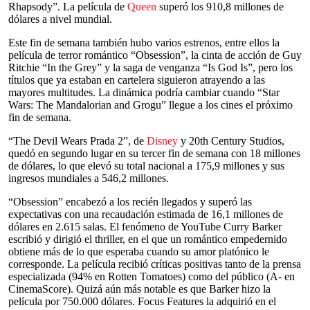
Rhapsody”. La película de
Queen
superó los 910,8 millones de
dólares a nivel mundial.
Este fin de semana también hubo varios estrenos, entre ellos la
película de terror romántico “Obsession”, la cinta de acción de Guy
Ritchie “In the Grey” y la saga de venganza “Is God Is”, pero los
títulos que ya estaban en cartelera siguieron atrayendo a las
mayores multitudes. La dinámica podría cambiar cuando “Star
Wars: The Mandalorian and Grogu” llegue a los cines el próximo
fin de semana.
“The Devil Wears Prada 2”, de
Disney
y 20th Century Studios,
quedó en segundo lugar en su tercer fin de semana con 18 millones
de dólares, lo que elevó su total nacional a 175,9 millones y sus
ingresos mundiales a 546,2 millones.
“Obsession” encabezó a los recién llegados y superó las
expectativas con una recaudación estimada de 16,1 millones de
dólares en 2.615 salas. El fenómeno de YouTube Curry Barker
escribió y dirigió el thriller, en el que un romántico empedernido
obtiene más de lo que esperaba cuando su amor platónico le
corresponde. La película recibió críticas positivas tanto de la prensa
especializada (94% en Rotten Tomatoes) como del público (A- en
CinemaScore). Quizá aún más notable es que Barker hizo la
película por 750.000 dólares. Focus Features la adquirió en el