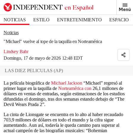
Removed from bookmarks
Menú
Close popover
Bookmark popover
NOTICIAS
ESTILO
ENTRETENIMIENTO
ESPACIO
DEPORTES
Noticias
"Michael" vuelve al tope de la taquilla en Norteamérica
Lindsey Bahr
Domingo, 17 de mayo de 2026 12:48 EDT
LAS DIEZ PELICULAS
(
AP
)
La película biográfica de
Michael Jackson
“Michael” regresó al
primer lugar en la taquilla de
Norteamérica con
26,1 millones de
dólares en ventas de entradas, según estimaciones de los estudios
difundidas el domingo, tras dos semanas estando debajo de “The
Devil Wears Prada 2”.
La cinta de Lionsgate se encuentra en lo alto al haber recaudado
703,9 millones de dólares en todo el mundo y la cifra sigue
aumentando. Aun así, todavía le queda camino para superar al
actual campeón de las biografías musicales: “Bohemian