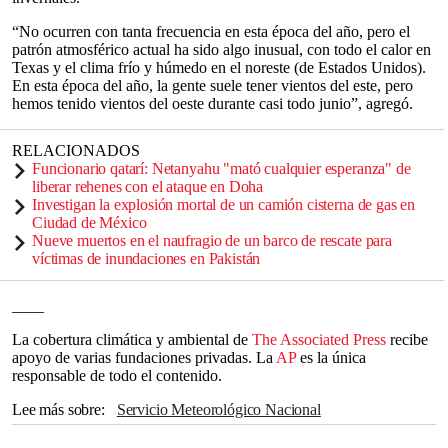
“No ocurren con tanta frecuencia en esta época del año, pero el
patrón atmosférico actual ha sido algo inusual, con todo el calor en
Texas y el clima frío y húmedo en el noreste (de Estados Unidos).
En esta época del año, la gente suele tener vientos del este, pero
hemos tenido vientos del oeste durante casi todo junio”, agregó.
RELACIONADOS
Funcionario qatarí: Netanyahu "mató cualquier esperanza" de
liberar rehenes con el ataque en Doha
Investigan la explosión mortal de un camión cisterna de gas en
Ciudad de México
Nueve muertos en el naufragio de un barco de rescate para
víctimas de inundaciones en Pakistán
____
La cobertura climática y ambiental de
The Associated Press
recibe
apoyo de varias fundaciones privadas. La
AP
es la única
responsable de todo el contenido.
Lee más sobre
Servicio Meteorológico Nacional
Estados Unidos
Florida
Tampa Bay
The Associated Press