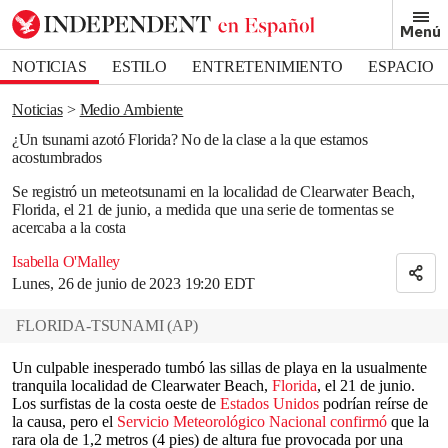
Removed from bookmarks
Menú
Close popover
Bookmark popover
NOTICIAS
ESTILO
ENTRETENIMIENTO
ESPACIO
DEPORTES
Noticias
Medio Ambiente
¿Un tsunami azotó Florida? No de la clase a la que estamos
acostumbrados
Se registró un meteotsunami en la localidad de Clearwater Beach,
Florida, el 21 de junio, a medida que una serie de tormentas se
acercaba a la costa
Isabella O'Malley
Lunes, 26 de junio de 2023 19:20 EDT
FLORIDA-TSUNAMI
(
AP
)
Un culpable inesperado tumbó las sillas de playa en la usualmente
tranquila localidad de Clearwater Beach,
Florida
, el 21 de junio.
Los surfistas de la costa oeste de
Estados Unidos
podrían reírse de
la causa, pero el
Servicio Meteorológico Nacional confirmó
que la
rara ola de 1,2 metros (4 pies) de altura fue provocada por una