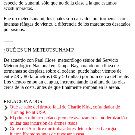
especie de tsunami, sólo que no de la clase a la que estamos
acostumbrados.
Fue un meteotsunami, los cuales son causados por tormentas con
intensas ráfagas de viento, a diferencia de los maremotos desatados
por sismos.
____
¿QUÉ ES UN METEOTSUNAMI?
De acuerdo con Paul Close, meteorólogo sénior del Servicio
Meteorológico Nacional en Tampa Bay, cuando una línea de
tormentas se desplaza sobre el océano, puede haber vientos de
entre 48 y 80 kilómetros (30 y 50 millas) por hora cerca del frente.
Los vientos empujan el agua, incrementando la altura de las olas
cerca de la costa, antes de que finalmente rompan en la arena.
RELACIONADOS
Qué se sabe del tiroteo fatal de Charlie Kirk, cofundador de
Turning Point USA
El primer ministro polaco promete avanzar en la modernización
militar tras incursión de drones rusos
Corea del Sur dice que trabajadores detenidos en Georgia
fueron liberados antes de regresar a casa