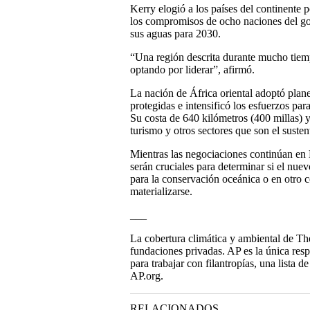
Kerry elogió a los países del continente p
los compromisos de ocho naciones del go
sus aguas para 2030.
“Una región descrita durante mucho tiem
optando por liderar”, afirmó.
La nación de África oriental adoptó plane
protegidas e intensificó los esfuerzos par
Su costa de 640 kilómetros (400 millas) y
turismo y otros sectores que son el suste
Mientras las negociaciones continúan en
serán cruciales para determinar si el nue
para la conservación oceánica o en otro 
materializarse.
___
La cobertura climática y ambiental de Th
fundaciones privadas. AP es la única res
para trabajar con filantropías, una lista 
AP.org.
RELACIONADOS