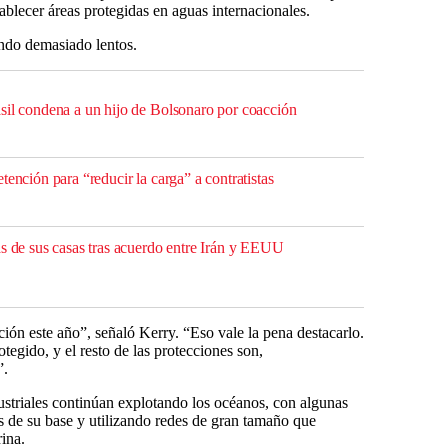
blecer áreas protegidas en aguas internacionales.
endo demasiado lentos.
sil condena a un hijo de Bolsonaro por coacción
tención para “reducir la carga” a contratistas
as de sus casas tras acuerdo entre Irán y EEUU
ón este año”, señaló Kerry. “Eso vale la pena destacarlo.
tegido, y el resto de las protecciones son,
”.
ustriales continúan explotando los océanos, con algunas
 de su base y utilizando redes de gran tamaño que
ina.