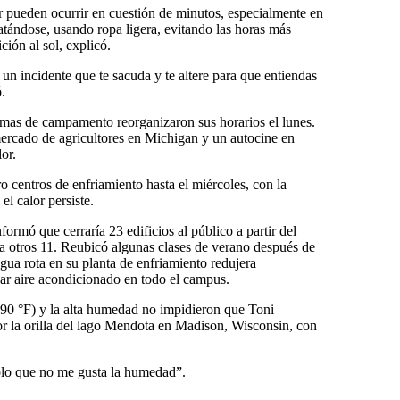
or pueden ocurrir en cuestión de minutos, especialmente en
atándose, usando ropa ligera, evitando las horas más
ción al sol, explicó.
n incidente que te sacuda y te altere para que entiendas
.
amas de campamento reorganizaron sus horarios el lunes.
 mercado de agricultores en Michigan y un autocine en
or.
o centros de enfriamiento hasta el miércoles, con la
el calor persiste.
rmó que cerraría 23 edificios al público a partir del
 a otros 11. Reubicó algunas clases de verano después de
agua rota en su planta de enfriamiento redujera
ar aire acondicionado en todo el campus.
(90 °F) y la alta humedad no impidieron que Toni
or la orilla del lago Mendota en Madison, Wisconsin, con
olo que no me gusta la humedad”.