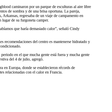
lood caminaron por un parque de esculturas al aire libre
tos de sombra y de una brisa oportuna. La pareja,
s, Arkansas, regresaba de un viaje de campamento en
n lugar de su furgoneta camper.
bíamos que haría demasiado calor”, señaló Cindy
les recomendaciones del centro es mantenerse hidratado y
condicionado.
n periodo en el que mucha gente está fuera y mucha gente
stiva del 4 de julio, agregó.
ra en Europa, donde se establecieron récords de
es relacionadas con el calor en Francia.