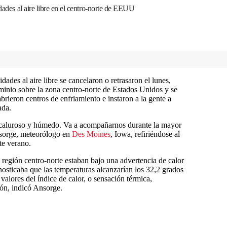
dades al aire libre en el centro-norte de EEUU
ades al aire libre se cancelaron o retrasaron el lunes,
minio sobre la zona centro-norte de Estados Unidos y se
brieron centros de enfriamiento e instaron a la gente a
ada.
 caluroso y húmedo. Va a acompañarnos durante la mayor
sorge, meteorólogo en
Des Moines
, Iowa, refiriéndose al
te verano.
 región centro-norte estaban bajo una advertencia de calor
nosticaba que las temperaturas alcanzarían los 32,2 grados
valores del índice de calor, o sensación térmica,
ión, indicó Ansorge.