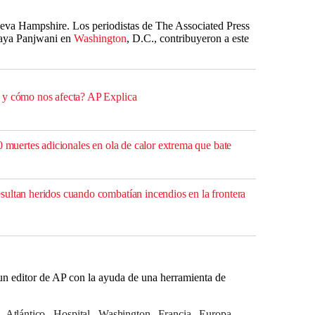
a Hampshire. Los periodistas de The Associated Press
Haya Panjwani en
Washington
, D.C., contribuyeron a este
 y cómo nos afecta? AP Explica
0 muertes adicionales en ola de calor extrema que bate
ultan heridos cuando combatían incendios en la frontera
r un editor de AP con la ayuda de una herramienta de
Atlántico
Hospital
Washington
Francia
Europa