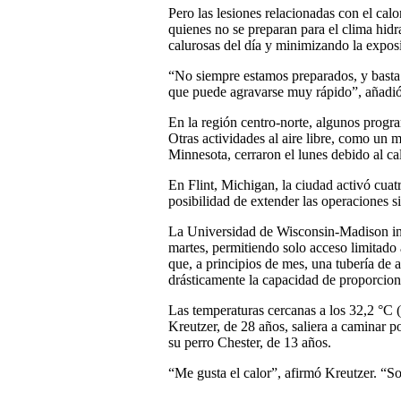
Pero las lesiones relacionadas con el cal
quienes no se preparan para el clima hidr
calurosas del día y minimizando la exposi
“No siempre estamos preparados, y basta u
que puede agravarse muy rápido”, añadió
En la región centro-norte, algunos progr
Otras actividades al aire libre, como un
Minnesota, cerraron el lunes debido al cal
En Flint, Michigan, la ciudad activó cuatr
posibilidad de extender las operaciones si 
La Universidad de Wisconsin-Madison info
martes, permitiendo solo acceso limitado
que, a principios de mes, una tubería de 
drásticamente la capacidad de proporcion
Las temperaturas cercanas a los 32,2 °C 
Kreutzer, de 28 años, saliera a caminar p
su perro Chester, de 13 años.
“Me gusta el calor”, afirmó Kreutzer. “S