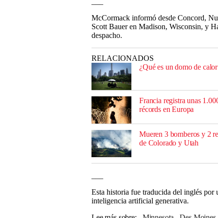
___
McCormack informó desde Concord, Nuev
Scott Bauer en Madison, Wisconsin, y 
despacho.
RELACIONADOS
¿Qué es un domo de calor
Francia registra unas 1.00
récords en Europa
Mueren 3 bomberos y 2 res
de Colorado y Utah
___
Esta historia fue traducida del inglés po
inteligencia artificial generativa.
Lee más sobre
Minnesota
Des Moines