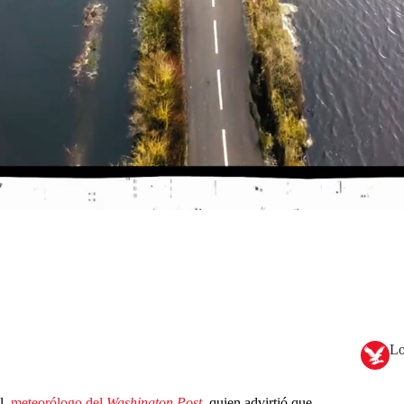
Lo
l,
meteorólogo del
Washington Post
, quien advirtió que