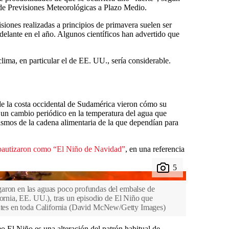
de Previsiones Meteorológicas a Plazo Medio.
visiones realizadas a principios de primavera suelen ser
delante en el año. Algunos científicos han advertido que
 clima, en particular el de EE. UU., sería considerable.
de la costa occidental de Sudamérica vieron cómo su
 un cambio periódico en la temperatura del agua que
smos de la cadena alimentaria de la que dependían para
bautizaron como “El Niño de Navidad”
, en una referencia
garon en las aguas poco profundas del embalse de
fornia, EE. UU.), tras un episodio de El Niño que
tes en toda California
(
David McNew/Getty Images
)
l Niño es una alteración del patrón habitual de