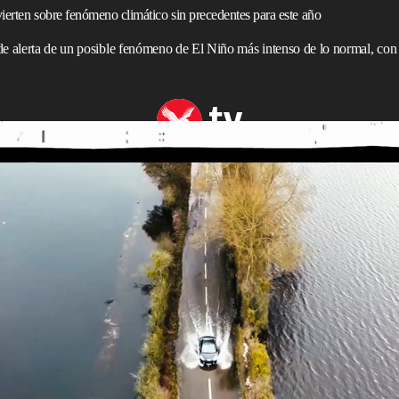
ierten sobre fenómeno climático sin precedentes para este año
de alerta de un posible fenómeno de El Niño más intenso de lo normal, con e
e forma sencilla
cambio de las corrientes
atmosféricas y oceánicas
a escala
ntamos cada día.
vierten de que una versión especialmente intensa de uno de
e la Tierra,
El Niño
, podría alterar drásticamente estos
mó recientemente en una publicación en X (antes Twitter)
:
nómeno de
El Niño
significativo, incluso fuerte o muy