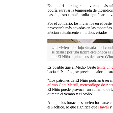
Esto podría dar lugar a un verano más cal
podría agravar la temporada de incendios 
pasado, esto también solía significar un 
Por el contrario, los inviernos en el oest
provocaría más nevadas en las montañas y 
afectan actualmente a muchos estados.
Una vivienda de lujo situada en el con
se desliza por una ladera erosionada el 
por El Niño a principios de marzo
(
Vin
Es posible que el Medio Oeste
tenga un 
hacia el Pacífico, se prevé un calor inusua
“Los patrones de El Niño podrían traer má
afirmó Chat Merrill, meteorólogo de Ac
El Niño puede provocar un aumento de la 
durante el verano y el otoño”.
Aunque los huracanes suelen formarse con
el Pacífico, lo que significa que
Hawái
y 