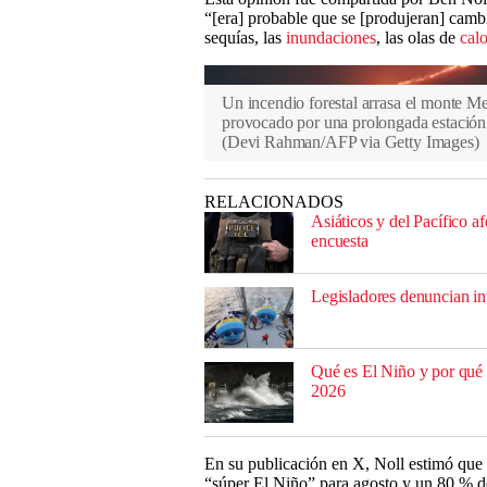
“[era] probable que se [produjeran] cambio
sequías, las
inundaciones
, las olas de
calo
Un incendio forestal arrasa el monte Me
provocado por una prolongada estación
(
Devi Rahman/AFP via Getty Images
)
RELACIONADOS
Asiáticos y del Pacífico 
encuesta
Legisladores denuncian i
Qué es El Niño y por qué 
2026
En su publicación en X, Noll estimó que
“súper El Niño” para agosto y un 80 % de