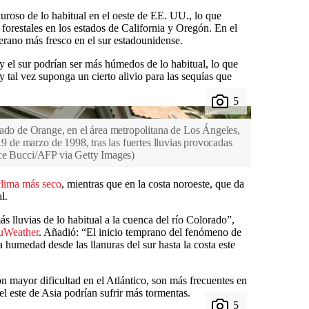
uroso de lo habitual en el oeste de EE. UU., lo que
forestales en los estados de California y Oregón. En el
verano más fresco en el sur estadounidense.
e y el sur podrían ser más húmedos de lo habitual, lo que
tal vez suponga un cierto alivio para las sequías que
dado de Orange, en el área metropolitana de Los Ángeles,
19 de marzo de 1998, tras las fuertes lluvias provocadas
ce Bucci/AFP via Getty Images
)
clima más seco
, mientras que en la costa noroeste, que da
l.
s lluvias de lo habitual a la cuenca del río Colorado”,
cuWeather
. Añadió: “El inicio temprano del fenómeno de
humedad desde las llanuras del sur hasta la costa este
 mayor dificultad en el Atlántico, son más frecuentes en
el este de Asia podrían sufrir más tormentas.