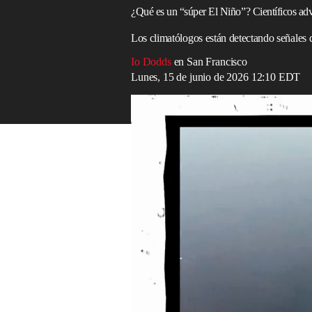
¿Qué es un “súper El Niño”? Científicos adv
Los climatólogos están detectando señales 
Io Dodds
en San Francisco
Lunes, 15 de junio de 2026 12:10 EDT
¿Cómo afecta El Niño a nuestro clima? | D
Read in English
El sistema interconectado y en constante 
mundial determina el
clima
que experime
Este año, sin embargo, los científicos ad
los fenómenos climáticos más conocidos d
patrones.
El científico climático Daniel Swain
afir
“Uf. Todo apunta cada vez más a un fe
fuerte”.