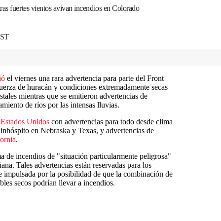
ras fuertes vientos avivan incendios en Colorado
EST
ió
el viernes una rara advertencia para parte del Front
 fuerza de huracán y condiciones extremadamente secas
tales mientras que se emitieron advertencias de
iento de ríos por las intensas lluvias.
e
Estados Unidos
con advertencias para todo desde clima
 inhóspito en Nebraska y Texas, y advertencias de
fornia
.
a de incendios de "situación particularmente peligrosa"
ana. Tales advertencias están reservadas para los
ue impulsada por la posibilidad de que la combinación de
les secos podrían llevar a incendios.