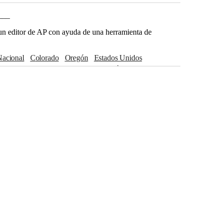
___
r un editor de AP con ayuda de una herramienta de
Nacional
Colorado
Oregón
Estados Unidos
ashington
Portland
Wyoming
Hawái