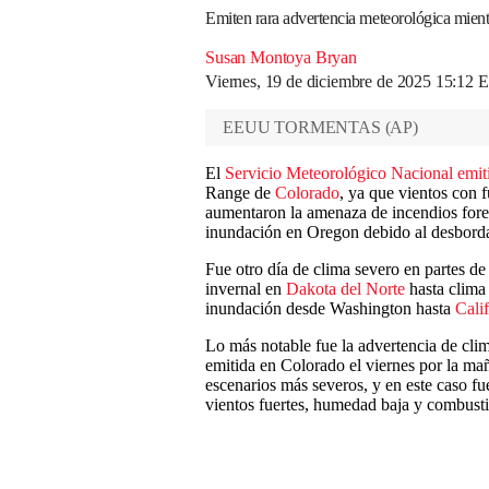
Emiten rara advertencia meteorológica mient
Susan Montoya Bryan
Viernes, 19 de diciembre de 2025 15:12 
EEUU TORMENTAS
(
AP
)
El
Servicio Meteorológico Nacional emit
Range de
Colorado
, ya que vientos con
aumentaron la amenaza de incendios fores
inundación en Oregon debido al desbordam
Fue otro día de clima severo en partes d
invernal en
Dakota del Norte
hasta clima
inundación desde Washington hasta
Cali
Lo más notable fue la advertencia de clim
emitida en Colorado el viernes por la mañ
escenarios más severos, y en este caso f
vientos fuertes, humedad baja y combustib