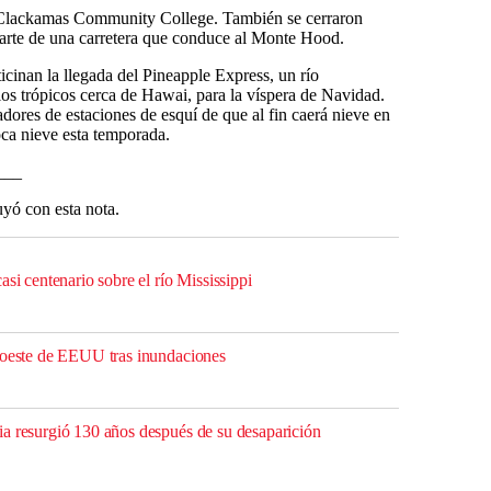
l Clackamas Community College. También se cerraron
 parte de una carretera que conduce al Monte Hood.
ticinan la llegada del Pineapple Express, un río
los trópicos cerca de Hawai, para la víspera de Navidad.
adores de estaciones de esquí de que al fin caerá nieve en
ca nieve esta temporada.
___
yó con esta nota.
asi centenario sobre el río Mississippi
roeste de EEUU tras inundaciones
a resurgió 130 años después de su desaparición