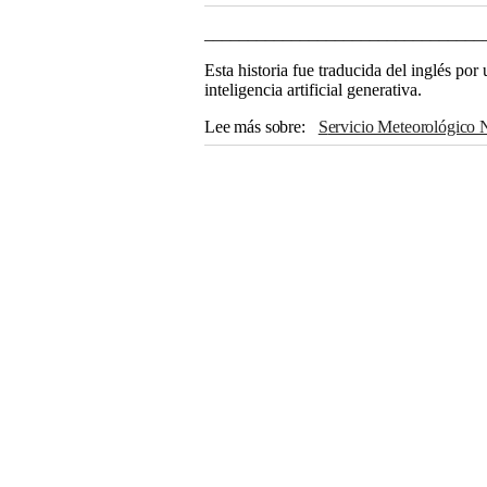
________________________________
Esta historia fue traducida del inglés po
inteligencia artificial generativa.
Lee más sobre
Servicio Meteorológico 
Dakota del Norte
California
Texas
W