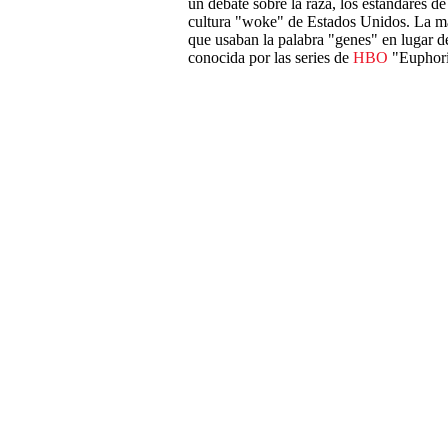
un debate sobre la raza, los estándares de 
cultura "woke" de Estados Unidos. La may
que usaban la palabra "genes" en lugar de 
conocida por las series de
HBO
"Euphori