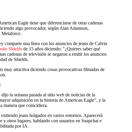
erican Eagle tiene que diferenciarse de otras cadenas
 diciendo algo provocador, según Alan Adamson,
g Metaforce.
 comparte una línea con los anuncios de jeans de Calvin
oke Shields
de 15 años diciendo: "¿Quieres saber qué
as cadenas de televisión se negaron a emitir los anuncios
edad de Shields.
o muy atractiva diciendo cosas provocativas filmadas de
son.
t
ijo la semana pasada al sitio web de noticias de la
mayor adquisición en la historia de American Eagle", y la
a manera que coincidiera.
istiendo jeans holgados en varios entornos. Aparecerá
re y otros lugares, hablando con usuarios en Snapchat e
bilitada por IA.