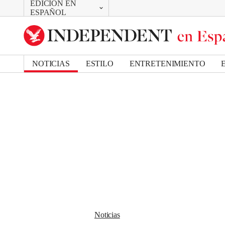
EDICIÓN EN
CAMBIAR
Removed from bookmarks
ESPAÑOL
Close popover
UK Edition
Bookmark popover
US Edition
NOTICIAS
ESTILO
ENTRETENIMIENTO
Noticias