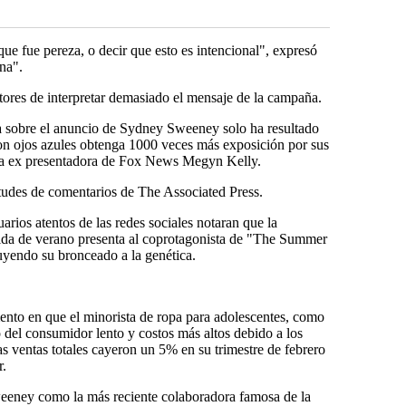
que fue pereza, o decir que esto es intencional", expresó
ena".
tores de interpretar demasiado el mensaje de la campaña.
a sobre el anuncio de Sydney Sweeney solo ha resultado
on ojos azules obtenga 1000 veces más exposición por sus
X la ex presentadora de Fox News Megyn Kelly.
tudes de comentarios de The Associated Press.
rios atentos de las redes sociales notaran que la
da de verano presenta al coprotagonista de "The Summer
uyendo su bronceado a la genética.
ento en que el minorista de ropa para adolescentes, como
del consumidor lento y costos más altos debido a los
s ventas totales cayeron un 5% en su trimestre de febrero
r.
eeney como la más reciente colaboradora famosa de la