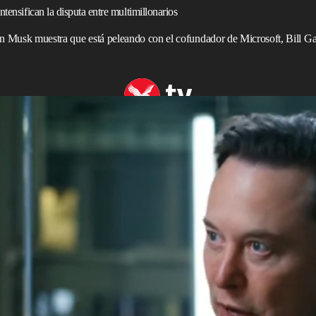
tensifican la disputa entre multimillonarios
on Musk muestra que está peleando con el cofundador de Microsoft, Bill G
n como “filantropía”
l azar sobre la barriga de su compañero multimillonario
 de su creciente disputa con el cofundador de
Microsoft
.
 un valor estimado de cerca de US$300 mil millones,
magen de un emoji de hombre embarazado, y escribió en la
erder una erección rápido”.
nfirmación del magnate de
Tesla
de que las capturas de
re él y Gates eran, de hecho, auténticas. Escribió en
 de comprar— que no había filtrado personalmente los
rlos obtenido de “amigos de amigos”.