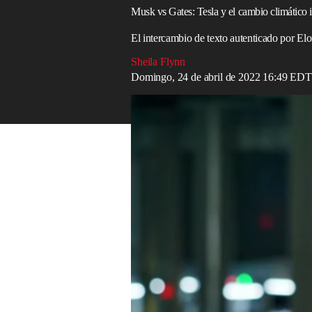
Musk vs Gates: Tesla y el cambio climático in
El intercambio de texto autenticado por El
Sheila Flynn
Domingo, 24 de abril de 2022 16:49 EDT
Elon Musk dice que sus compañías cuenta
Read in English
El sábado,
Elon Musk
lanzó una crítica a
Bill Gates
con un tuit grosero como parte
Musk, el hombre más rico del mundo con
tuiteó una foto de Gates junto con una i
publicación: “en caso de que necesiten p
El tuit surgió después de la aparente co
pantalla filtradas de una conversación ent
Twitter
—la plataforma que está tratando
mensajes y que los medios debieron habe