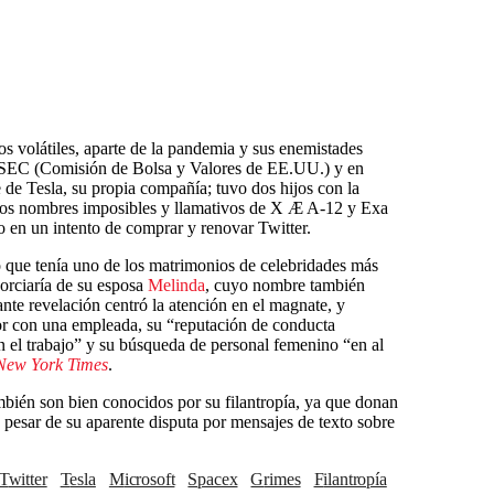
 volátiles, aparte de la pandemia y sus enemistades
 SEC (Comisión de Bolsa y Valores de EE.UU.) y en
de Tesla, su propia compañía; tuvo dos hijos con la
n los nombres imposibles y llamativos de X Æ A-12 y Exa
o en un intento de comprar y renovar Twitter.
 que tenía uno de los matrimonios de celebridades más
vorciaría de su esposa
Melinda
, cuyo nombre también
nte revelación centró la atención en el magnate, y
or con una empleada, su “reputación de conducta
n el trabajo” y su búsqueda de personal femenino “en al
New York Times
.
ién son bien conocidos por su filantropía, ya que donan
 pesar de su aparente disputa por mensajes de texto sobre
Twitter
Tesla
Microsoft
spacex
Grimes
Filantropía