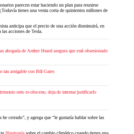
lonarios parecen estar haciendo un plan para reunirse
¿Todavía tienes una venta corta de quinientos millones de
nista anticipa que el precio de una acción disminuirá, en
 las acciones de Tesla.
ras abogada de Amber Heard asegura que está obsesionado
o tan amigable con Bill Gates
imonio neto es obsceno, deja de intentar justificarlo
he cerrado”, y agrega que “le gustaría hablar sobre las
 tu
filantropía
sobre el cambio climático cuando tienes una