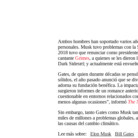
Ambos hombres han soportado varios años
personales. Musk tuvo problemas con la
2018 tuvo que renunciar como presidente 
cantante
Grimes
, a quienes se les diero
Dark Sideræl; y actualmente está envuelt
Gates, de quien durante décadas se pensó
sólidos, el año pasado anunció que se di
adorna su fundación benéfica. La impacta
surgieron informes de un romance anteri
cuestionable en entornos relacionados co
menos algunas ocasiones”, informó
The 
Sin embargo, tanto Gates como Musk tamb
miles de millones a problemas globales, a
las causas del cambio climático.
Lee más sobre
Elon Musk
Bill Gates