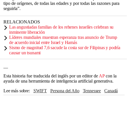
tipo de orígenes, de todas las edades y por todas las razones para
seguirla”.
RELACIONADOS
Las angustiadas familias de los rehenes israelíes celebran su
inminente liberación
Líderes mundiales muestran esperanza tras anuncio de Trump
de acuerdo inicial entre Israel y Hamás
Sismo de magnitud 7,6 sacude la costa sur de Filipinas y podría
causar un tsunami
__
Esta historia fue traducida del inglés por un editor de
AP
con la
ayuda de una herramienta de inteligencia artificial generativa.
Lee más sobre
SWIFT
Persona del Año
Tennessee
Canadá
Toronto
Reino Unido
Latinoamérica
Asia
Chiefs
Travis Kelce
Liverpool
Nashville
NFL
Kansas City
Viena
Bruce Springsteen
Instagram
Brasil
Londres