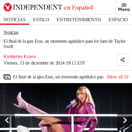
Removed from bookmarks
Menú
Close popover
Bookmark popover
NOTICIAS
ESTILO
ENTRETENIMIENTO
ESPACIO
DEPORTES
Noticias
El final de la gira Eras, un momento agridulce para los fans de Taylor
Swift
Kimberlee Kruesi
Viernes, 13 de diciembre de 2024 19:12 EST
El final de la gira Eras, un momento agridulce para los fans de Ta
Show all
10