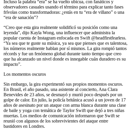
Incluso la palabra “era” se ha vuelto ubicua, con fanáticos y
observadores casuales usando el término para explicar tanto fases
frívolas como transformadoras: ¿estás en tu “era de villano” o una
“era de sanación”?
“Creo que esta gira realmente solidificó su posición como una
leyenda”, dijo Kayla Wong, una influencer que administra la
popular cuenta de Instagram enfocada en Swift @headfirstfearless.
“Ya sea que te guste su música, ya sea que pienses que es talentosa,
los números realmente hablan por sí mismos. La gira rompió tantos
récords y fue un fenómeno global durante tanto tiempo que creo
que ha alcanzado un nivel donde es innegable cuán duradero es su
impacto”.
Los momentos oscuros
Sin embargo, la gira experimentó sus propios momentos oscuros.
En Brasil, el año pasado, una asistente al concierto, Ana Clara
Benevides de 23 años, se desmayó y murió poco después por un
golpe de calor. En julio, la policía británica acusó a un joven de 17
años de asesinato por un ataque con arma blanca durante una clase
de baile y yoga con temática de Taylor Swift que dejó a tres niñas
muertas. Los medios de comunicación informaron que Swift se
reunió con algunos de los sobrevivientes del ataque entre
bastidores en Londres.