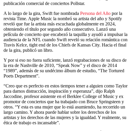
publicación comercial de conciertos Pollstar.
A lo largo de la gira, Swift fue nombrada
Persona del Año
por la
revista Time. Apple Music la nombró su artista del año y Spotify
reveló que fue la artista más escuchada globalmente en 2024,
obteniendo el título por segundo año consecutivo. Lanzó una
película de concierto que encabezó la taquilla y ayudó a impulsar la
audiencia de la NFL cuando Swift reveló su relación romántica con
Travis Kelce, tight end de los Chiefs de Kansas City. Hacia el final
de la gira, publicó un libro.
Y por si eso no fuera suficiente, lanzó regrabaciones de su disco de
la era de Nashville de 2010, “Speak Now” y el disco de 2014
“1989”, además de su undécimo álbum de estudio, “The Tortured
Poets Department”.
“Creo que es perfecto en estos tiempos tener a alguien como Taylor
para darnos distracción, inspiración y esperanza”, dijo Ralph
Jaccodine, profesor asistente en el Berklee College of Music y ex
promotor de conciertos que ha trabajado con Bruce Springsteen y
otros. “Y esta es una mujer que lo está asumiendo, ha recorrido un
largo camino. Y ahora puede hablar sobre los derechos de los
artistas y los derechos de las mujeres y la igualdad. Y realmente, su
ética de trabajo es incansable”.