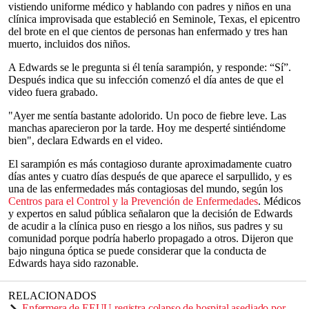
vistiendo uniforme médico y hablando con padres y niños en una
clínica improvisada que estableció en Seminole, Texas, el epicentro
del brote en el que cientos de personas han enfermado y tres han
muerto, incluidos dos niños.
A Edwards se le pregunta si él tenía sarampión, y responde: “Sí”.
Después indica que su infección comenzó el día antes de que el
video fuera grabado.
"Ayer me sentía bastante adolorido. Un poco de fiebre leve. Las
manchas aparecieron por la tarde. Hoy me desperté sintiéndome
bien", declara Edwards en el video.
El sarampión es más contagioso durante aproximadamente cuatro
días antes y cuatro días después de que aparece el sarpullido, y es
una de las enfermedades más contagiosas del mundo, según los
Centros para el Control y la Prevención de Enfermedades
. Médicos
y expertos en salud pública señalaron que la decisión de Edwards
de acudir a la clínica puso en riesgo a los niños, sus padres y su
comunidad porque podría haberlo propagado a otros. Dijeron que
bajo ninguna óptica se puede considerar que la conducta de
Edwards haya sido razonable.
RELACIONADOS
Enfermera de EEUU registra colapso de hospital asediado por