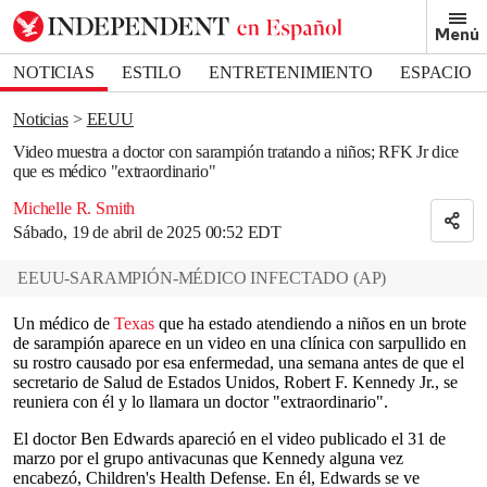
Removed from bookmarks
Menú
Close popover
Bookmark popover
NOTICIAS
ESTILO
ENTRETENIMIENTO
ESPACIO
DEPORTES
Noticias
EEUU
Video muestra a doctor con sarampión tratando a niños; RFK Jr dice
que es médico "extraordinario"
Michelle R. Smith
Sábado, 19 de abril de 2025 00:52 EDT
EEUU-SARAMPIÓN-MÉDICO INFECTADO
(
AP
)
Un médico de
Texas
que ha estado atendiendo a niños en un brote
de sarampión aparece en un video en una clínica con sarpullido en
su rostro causado por esa enfermedad, una semana antes de que el
secretario de Salud de Estados Unidos, Robert F. Kennedy Jr., se
reuniera con él y lo llamara un doctor "extraordinario".
El doctor Ben Edwards apareció en el video publicado el 31 de
marzo por el grupo antivacunas que Kennedy alguna vez
encabezó, Children's Health Defense. En él, Edwards se ve