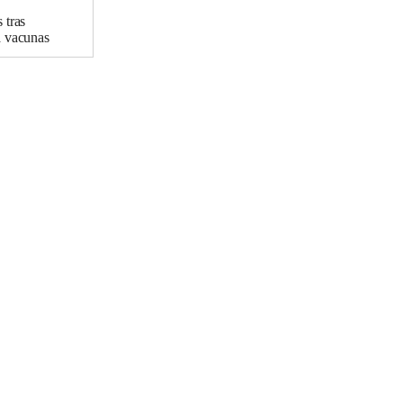
 tras
a vacunas