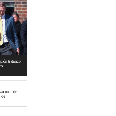
pión tratando
co
ivacunas de
e de