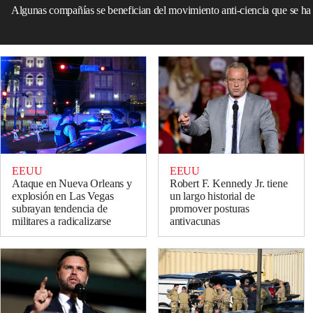
Algunas compañías se benefician del movimiento anti-ciencia que se h
EEUU
EEUU
Ataque en Nueva Orleans y
Robert F. Kennedy Jr. tiene
explosión en Las Vegas
un largo historial de
subrayan tendencia de
promover posturas
militares a radicalizarse
antivacunas