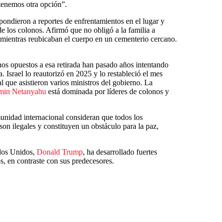
tenemos otra opción”.
espondieron a reportes de enfrentamientos en el lugar y
e los colonos. Afirmó que no obligó a la familia a
ió mientras reubicaban el cuerpo en un cementerio cercano.
os opuestos a esa retirada han pasado años intentando
 Israel lo reautorizó en 2025 y lo restableció el mes
l que asistieron varios ministros del gobierno. La
min Netanyahu
está dominada por líderes de colonos y
munidad internacional consideran que todos los
on ilegales y constituyen un obstáculo para la paz,
ados Unidos,
Donald Trump
, ha desarrollado fuertes
s, en contraste con sus predecesores.