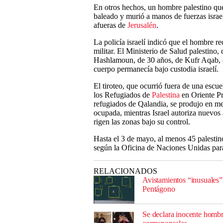
En otros hechos, un hombre palestino que,
baleado y murió a manos de fuerzas israel
afueras de
Jerusalén
.
La policía israelí indicó que el hombre rec
militar. El Ministerio de Salud palestino
Hashlamoun, de 30 años, de Kufr Aqab, en
cuerpo permanecía bajo custodia israelí.
El tiroteo, que ocurrió fuera de una esc
los Refugiados de
Palestina
en Oriente P
refugiados de Qalandia, se produjo en me
ocupada, mientras Israel autoriza nuevos 
rigen las zonas bajo su control.
Hasta el 3 de mayo, al menos 45 palestino
según la Oficina de Naciones Unidas par
RELACIONADOS
Avistamientos “inusuales”
Pentágono
Se declara inocente homb