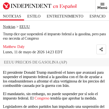
Removed from bookmarks
Menú
Close popover
Bookmark popover
NOTICIAS
ESTILO
ENTRETENIMIENTO
ESPACIO
DEPORTES
Noticias
EEUU
Trump dice que suspenderá el impuesto federal a la gasolina, pero para
eso necesita al Congreso
Matthew Daly
Lunes, 11 de mayo de 2026 14:23 EDT
EEUU PRECIOS DE GASOLINA
(
AP
)
El presidente Donald Trump manifestó el lunes que avanzará para
suspender el impuesto federal a la gasolina con el fin de ayudar a
los estadounidenses a afrontar el alza vertiginosa de los precios del
combustible causada por la guerra con Irán.
El mandatario, sin embargo, no puede suspender por sí solo el
impuesto federal. El
Congreso
tendría que aprobar la medida.
Legisladores de ambos partidos han impulsado una suspensión del