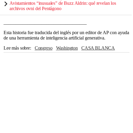
Avistamientos “inusuales” de Buzz Aldrin: qué revelan los
archivos ovni del Pentágono
___________________________________
Esta historia fue traducida del inglés por un editor de AP con ayuda
de una herramienta de inteligencia artificial generativa.
Lee más sobre
Congreso
Washington
CASA BLANCA
Connecticut
Demócratas
Josh Hawley
Cámara de Representantes
Florida
Georgia
Indiana
NBC
Mark Kelly
Richard Blumenthal