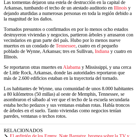
Las tormentas dejaron una estela de destrucción en la capital de
Arkansas, tumbando el techo de un atestado auditorio en
Illinois
y
dejando aturdidas a numerosas personas en toda la región debido a
la magnitud de los daños.
Tornados presuntos o confirmados en por lo menos ocho estados
destruyeron viviendas y negocios, partieron árboles y arrasaron con
vecindarios en gran parte del país. Hubo por lo menos nueve
muertos en un condado de
Tennessee
, cuatro en el pequeño
poblado de Wynne, Arkansas; tres en Sullivan,
Indiana
y cuatro en
Illinois.
Se reportaron otras muertes en
Alabama
y Mississippi, y una cerca
de Little Rock, Arkansas, donde las autoridades reportaron que
más de 2.600 edificios estaban en la trayectoria del tornado.
Los habitantes de Wynne, una comunidad de unos 8.000 habitantes
a 80 kilómetros (50 millas) al oeste de Memphis, Tennessee, se
asombraron el sábado al ver que el techo de la escuela secundaria
estaba hecho pedazos y sus ventanas estaban rotas. Había troncos
de árboles en el suelo. Tanto viviendas como negocios tenían
paredes, ventanas o techos rotos.
RELACIONADOS
El anfitrión de los Emmy, Nate Bargatze, bromea sobre la TV y