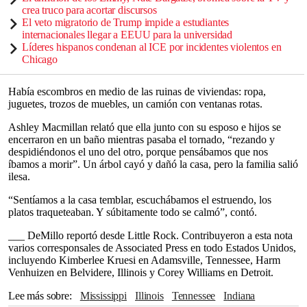
crea truco para acortar discursos
El veto migratorio de Trump impide a estudiantes
internacionales llegar a EEUU para la universidad
Líderes hispanos condenan al ICE por incidentes violentos en
Chicago
Había escombros en medio de las ruinas de viviendas: ropa,
juguetes, trozos de muebles, un camión con ventanas rotas.
Ashley Macmillan relató que ella junto con su esposo e hijos se
encerraron en un baño mientras pasaba el tornado, “rezando y
despidiéndonos el uno del otro, porque pensábamos que nos
íbamos a morir”. Un árbol cayó y dañó la casa, pero la familia salió
ilesa.
“Sentíamos a la casa temblar, escuchábamos el estruendo, los
platos traqueteaban. Y súbitamente todo se calmó”, contó.
___ DeMillo reportó desde Little Rock. Contribuyeron a esta nota
varios corresponsales de Associated Press en todo Estados Unidos,
incluyendo Kimberlee Kruesi en Adamsville, Tennessee, Harm
Venhuizen en Belvidere, Illinois y Corey Williams en Detroit.
Lee más sobre
Mississippi
Illinois
Tennessee
Indiana