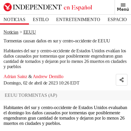
Removed from bookmarks
Menú
Close popover
Bookmark popover
NOTICIAS
ESTILO
ENTRETENIMIENTO
ESPACIO
DEPORTES
Noticias
EEUU
Tormentas causan daños en sur y centro-occidente de EEUU
Habitantes del sur y centro-occidente de Estados Unidos evalúan los
daños causados por tormentas que posiblemente engendraron gran
cantidad de tornados y dejaron por lo menos 26 muertos en ciudades
y pueblos
Adrian Sainz
&
Andrew Demillo
Domingo, 02 de abril de 2023 10:26 EDT
EEUU TORMENTAS
(
AP
)
Habitantes del sur y centro-occidente de Estados Unidos evaluaban
el domingo los daños causados por tormentas que posiblemente
engendraron gran cantidad de tornados y dejaron por lo menos 26
muertos en ciudades y pueblos.