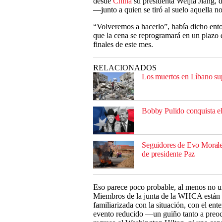
desde
China
su presidenta Weijia Jiang,
—junto a quien se tiró al suelo aquella 
“Volveremos a hacerlo”, había dicho ento
que la cena se reprogramará en un plazo d
finales de este mes.
RELACIONADOS
Los muertos en Líbano sup
Bobby Pulido conquista el
Seguidores de Evo Morales
de presidente Paz
Eso parece poco probable, al menos no u
Miembros de la junta de la WHCA están 
familiarizada con la situación, con el en
evento reducido —un guiño tanto a preoc