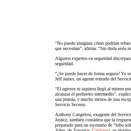
“No puedo imaginar cómo podrían rehacer
que necesitan”, afirma. “Sin duda sería m
Algunos expertos en seguridad discrepan
seguridad.
“¿Se puede hacer de forma segura? Yo sos
Jeff James, un agente retirado del Servic
“El agresor ni siquiera llegó al mismo pi
alcanzar el perímetro intermedio”, expli
una pistola, y mucho menos de una escope
Servicio Secreto.
Anthony Cangelosi, exagente del Servicio
Justice, también considera que la respuest
preparado para un escenario de “lobo sol
Allen, de Torrance,
California
, se alojab