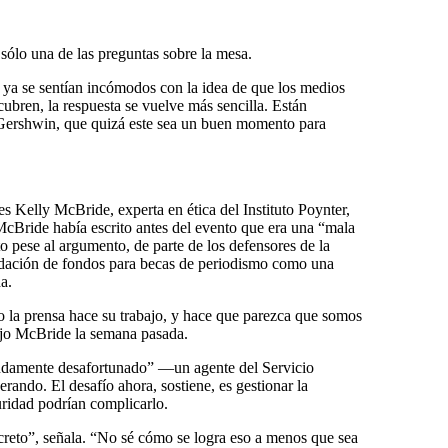
sólo una de las preguntas sobre la mesa.
e ya se sentían incómodos con la idea de que los medios
cubren, la respuesta se vuelve más sencilla. Están
Gershwin, que quizá este sea un buen momento para
es Kelly McBride, experta en ética del Instituto Poynter,
McBride había escrito antes del evento que era una “mala
 pese al argumento, de parte de los defensores de la
audación de fondos para becas de periodismo como una
a.
 la prensa hace su trabajo, y hace que parezca que somos
ijo McBride la semana pasada.
ndamente desafortunado” —un agente del Servicio
erando. El desafío ahora, sostiene, es gestionar la
ridad podrían complicarlo.
creto”, señala. “No sé cómo se logra eso a menos que sea