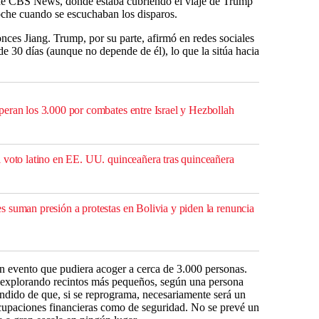
 de CBS News, donde estaba cubriendo el viaje de Trump
noche cuando se escuchaban los disparos.
nces Jiang. Trump, por su parte, afirmó en redes sociales
e 30 días (aunque no depende de él), lo que la sitúa hacia
eran los 3.000 por combates entre Israel y Hezbollah
 voto latino en EE. UU. quinceañera tras quinceañera
 suman presión a protestas en Bolivia y piden la renuncia
n evento que pudiera acoger a cerca de 3.000 personas.
explorando recintos más pequeños, según una persona
tendido de que, si se reprograma, necesariamente será un
upaciones financieras como de seguridad. No se prevé un