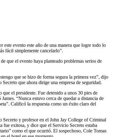
 este evento este año de una manera que logre todo lo
ás fácil simplemente cancelarlo”.
 de que el evento haya planteado problemas serios de
tengo que se hizo de forma segura la primera vez”, dijo
io Secreto que ahora dirige una empresa de seguridad.
so que el presidente. Fue detenido a unos 30 pies de
có James. “Nunca estuvo cerca de quedar a distancia de
ta”. Calificó la respuesta como un éxito claro del
 Secreto y profesor en el John Jay College of Criminal
a fue exitosa, y dice que el Servicio Secreto estaba
itario” como el que ocurrió. El sospechoso, Cole Tomas
a en el hotel en ese momento.