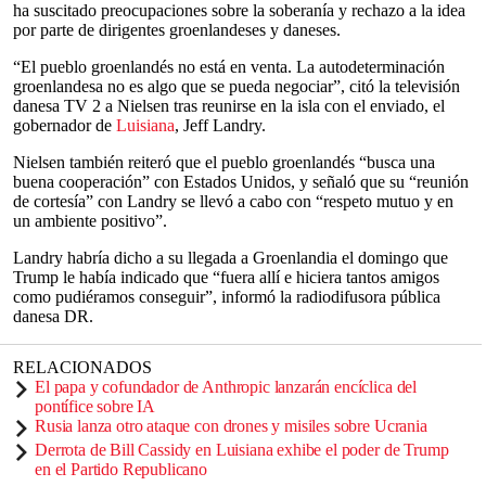
ha suscitado preocupaciones sobre la soberanía y rechazo a la idea
por parte de dirigentes groenlandeses y daneses.
“El pueblo groenlandés no está en venta. La autodeterminación
groenlandesa no es algo que se pueda negociar”, citó la televisión
danesa TV 2 a Nielsen tras reunirse en la isla con el enviado, el
gobernador de
Luisiana
, Jeff Landry.
Nielsen también reiteró que el pueblo groenlandés “busca una
buena cooperación” con Estados Unidos, y señaló que su “reunión
de cortesía” con Landry se llevó a cabo con “respeto mutuo y en
un ambiente positivo”.
Landry habría dicho a su llegada a Groenlandia el domingo que
Trump le había indicado que “fuera allí e hiciera tantos amigos
como pudiéramos conseguir”, informó la radiodifusora pública
danesa DR.
RELACIONADOS
El papa y cofundador de Anthropic lanzarán encíclica del
pontífice sobre IA
Rusia lanza otro ataque con drones y misiles sobre Ucrania
Derrota de Bill Cassidy en Luisiana exhibe el poder de Trump
en el Partido Republicano