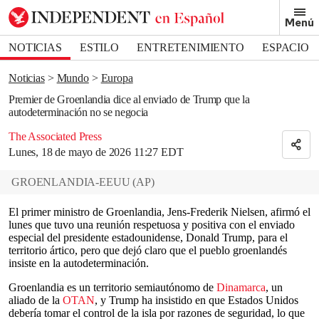
Removed from bookmarks
Menú
Close popover
Bookmark popover
NOTICIAS
ESTILO
ENTRETENIMIENTO
ESPACIO
DEPORTES
Noticias
Mundo
Europa
Premier de Groenlandia dice al enviado de Trump que la
autodeterminación no se negocia
The Associated Press
Lunes, 18 de mayo de 2026 11:27 EDT
GROENLANDIA-EEUU
(
AP
)
El primer ministro de Groenlandia, Jens-Frederik Nielsen, afirmó el
lunes que tuvo una reunión respetuosa y positiva con el enviado
especial del presidente estadounidense, Donald Trump, para el
territorio ártico, pero que dejó claro que el pueblo groenlandés
insiste en la autodeterminación.
Groenlandia es un territorio semiautónomo de
Dinamarca
, un
aliado de la
OTAN
, y Trump ha insistido en que Estados Unidos
debería tomar el control de la isla por razones de seguridad, lo que