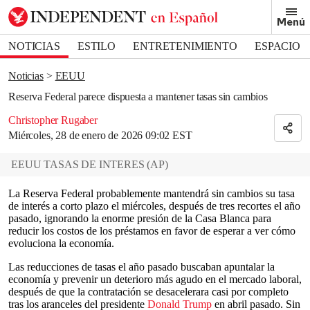
Removed from bookmarks
Menú
Close popover
Bookmark popover
NOTICIAS
ESTILO
ENTRETENIMIENTO
ESPACIO
DEPORTES
Noticias
EEUU
Reserva Federal parece dispuesta a mantener tasas sin cambios
Christopher Rugaber
Miércoles, 28 de enero de 2026 09:02 EST
EEUU TASAS DE INTERES
(
AP
)
La Reserva Federal probablemente mantendrá sin cambios su tasa
de interés a corto plazo el miércoles, después de tres recortes el año
pasado, ignorando la enorme presión de la Casa Blanca para
reducir los costos de los préstamos en favor de esperar a ver cómo
evoluciona la economía.
Las reducciones de tasas el año pasado buscaban apuntalar la
economía y prevenir un deterioro más agudo en el mercado laboral,
después de que la contratación se desacelerara casi por completo
tras los aranceles del presidente
Donald Trump
en abril pasado. Sin