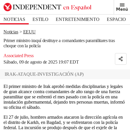
Removed from bookmarks
Menú
Close popover
Bookmark popover
NOTICIAS
ESTILO
ENTRETENIMIENTO
ESPACIO
DEPORTES
Noticias
EEUU
Primer ministro iraquí destituye a comandantes paramilitares tras
choque con la policía
Associated Press
Sábado, 09 de agosto de 2025 19:07 EDT
IRAK-ATAQUE-INVESTIGACIÓN
(
AP
)
El primer ministro de Irak aprobó medidas disciplinarias y legales
de gran alcance contra comandantes de alto rango de una fuerza
paramilitar que se enfrentó el mes pasado con la policía en una
instalación gubernamental, dejando tres personas muertas, informó
su oficina el sábado.
El 27 de julio, hombres armados atacaron la dirección agrícola en
el distrito de Karkh, en Bagdad, y se enfrentaron con la policía
federal. La incursión se produjo después de que el exjefe de la