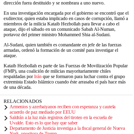
dirección fuera destituido y se nombrara a uno nuevo.
En una investigación encargada por el gobierno se encontró que el
exdirector, quien estaba implicado en casos de corrupción, llamó a
miembros de la milicia Kataib Hezbollah para llevar a cabo el
ataque, dijo el sábado en un comunicado Sabah Al-Numan,
portavoz del primer ministro Mohammed Shia al-Sudani.
Al-Sudani, quien también es comandante en jefe de las fuerzas
armadas, ordenó la formación de un comité para investigar el
ataque.
Kataib Hezbollah es parte de las Fuerzas de Movilización Popular
(FMP), una coalición de milicias mayoritariamente chiíes
respaldadas por
Irán
que se formaron para luchar contra el grupo
extremista Estado Islámico cuando éste arrasaba el país hace más
de una década.
RELACIONADOS
Armenios y azerbaiyanos reciben con esperanza y cautela
acuerdo de paz mediado por EEUU
Saldrán a la luz más registros del tiroteo en la escuela de
Uvalde. Esto es lo que hay que saber
Departamento de Justicia investiga a la fiscal general de Nueva
York, opositora de Trump