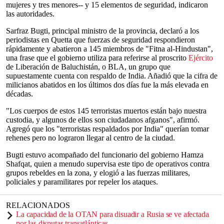
mujeres y tres menores-- y 15 elementos de seguridad, indicaron
las autoridades.
Sarfraz Bugti, principal ministro de la provincia, declaró a los
periodistas en Quetta que fuerzas de seguridad respondieron
rápidamente y abatieron a 145 miembros de "Fitna al-Hindustan",
una frase que el gobierno utiliza para referirse al proscrito
Ejército
de Liberación de Baluchistán, o BLA, un grupo que
supuestamente cuenta con respaldo de India. Añadió que la cifra de
milicianos abatidos en los últimos dos días fue la más elevada en
décadas.
"Los cuerpos de estos 145 terroristas muertos están bajo nuestra
custodia, y algunos de ellos son ciudadanos afganos", afirmó.
Agregó que los "terroristas respaldados por India" querían tomar
rehenes pero no lograron llegar al centro de la ciudad.
Bugti estuvo acompañado del funcionario del gobierno Hamza
Shafqat, quien a menudo supervisa este tipo de operativos contra
grupos rebeldes en la zona, y elogió a las fuerzas militares,
policiales y paramilitares por repeler los ataques.
RELACIONADOS
La capacidad de la OTAN para disuadir a Rusia se ve afectada
por las disputas transatlánticas