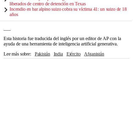
liberados de centro de detención en Texas
Incendio en bar alpino suizo cobra su víctima 41: un suizo de 18
años
___
Esta historia fue traducida del inglés por un editor de AP con la
ayuda de una herramienta de inteligencia artificial generativa.
Lee más sobre
Pakistán
India
Ejército
Afganistán
Nueva Delhi
Kabul