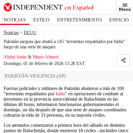
Removed from bookmarks
Menú
Close popover
Bookmark popover
NOTICIAS
ESTILO
ENTRETENIMIENTO
ESPACIO
DEPORTES
Noticias
EEUU
Pakistán asegura que abatió a 145 "terroristas respaldados por India"
luego de una serie de ataques
Abdul Sattar
&
Munir Ahmed
Domingo, 01 de febrero de 2026 15:28 EST
PAKISTÁN-VIOLENCIA
(
AP
)
Fuerzas policiales y militares de Pakistán abatieron a más de 100
"terroristas respaldados por
India
" en operaciones de combate al
terrorismo en la provincia suroccidental de Baluchistán en las
últimas 40 horas, informaron funcionarios gubernamentales el
domingo, un día después de que una serie de ataques coordinados
cobraron la vida de 33 personas, en su mayoría civiles.
Los atentados comenzaron a primera hora del sábado en distintos
puntos de Baluchistán, donde murieron 18 civiles --incluidos cinco