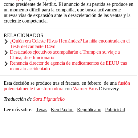
como presidente de Netflix. El anuncio de su partida se produce en
un momento difícil para la compañía, que busca activamente
nuevas vías de expansión ante la desaceleración de las ventas y la
creciente competencia.
RELACIONADOS
¿Quién era Celeste Rivas Hernández? La niña encontrada en el
Tesla del cantante D4vd
Destacados ejecutivos acompañarán a Trump en su viaje a
China, dice funcionario
Renuncia director de agencia de medicamentos de EEUU tras
mandato accidentado
Esta decisión se produce tras el fracaso, en febrero, de una
fusión
potencialmente transformadora
con
Warner Bros
Discovery.
Traducción de
Sara Pignatiello
Lee más sobre
Texas
Ken Paxton
republicano
Publicidad
Reed Hastings
Netflix
Senado
Niños
Streaming
Warner Bros