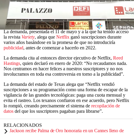
conocimiento ni consentimiento”.
El político
republicano
, que se postula para el
Senado
de EE. UU.,
alega que la plataforma ha violado la Ley de Prácticas Comerciales
Engañosas de
Texas
.
0
La demanda, presentada el 11 de mayo y a la que ha tenido acceso
seconds
la revista
Variety
, alega que
Netflix
ganó suscripciones durante
of
varios años basándose en la promesa de que no introduciría
0
publicidad
, antes de comenzar a hacerlo en 2022.
seconds
La demanda cita al entonces director ejecutivo de Netflix,
Reed
Hastings
, quien declaró en enero de 2020: “No recaudamos nada.
Nos centramos en hacer felices a nuestros suscriptores y no nos
involucramos en toda esa controversia en torno a la publicidad”.
La demanda del estado de Texas alega que “Netflix vendió
suscripciones a su programación como una forma de escapar de la
vigilancia de las grandes tecnológicas: paga una cuota mensual y
evita el rastreo. Los texanos confiaron en ese acuerdo, pero Netflix
lo rompió, creando precisamente el sistema de
recopilación de
datos
del que los suscriptores pagaban para librarse”.
RELACIONADOS
Jackson recibe Palma de Oro honoraria en un Cannes lleno de