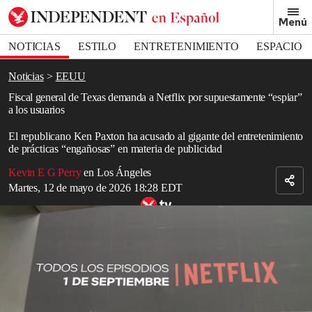
Removed from bookmarks
Menú
Close popover
Bookmark popover
NOTICIAS
ESTILO
ENTRETENIMIENTO
ESPACIO
DEPORTES
Noticias
EEUU
Fiscal general de Texas demanda a Netflix por supuestamente “espiar”
a los usuarios
El republicano Ken Paxton ha acusado al gigante del entretenimiento
de prácticas “engañosas” en materia de publicidad
Kevin E G Perry
en Los Ángeles
Martes, 12 de mayo de 2026 18:28 EDT
Netflix se retira de la batalla por Warner Bros
Read in English
Netflix
está siendo demandada por
Ken Paxton
, fiscal general de
Texas
, EE. UU., quien acusa al servicio de
streaming
de
“espiar a
los texanos, incluidos
niños
, y recopilar datos de los usuarios sin su